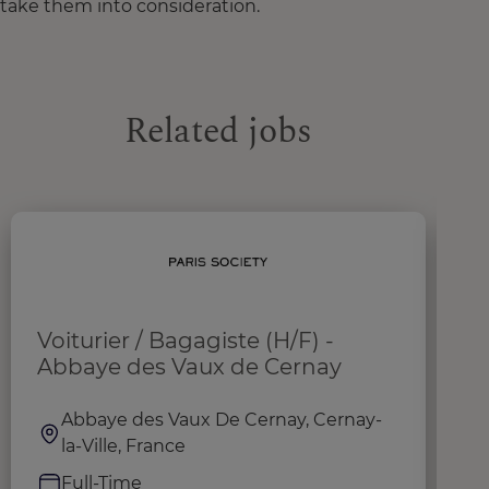
take them into consideration.
Related jobs
Voiturier / Bagagiste (H/F) -
R
Abbaye des Vaux de Cernay
Abbaye des Vaux De Cernay, Cernay-
la-Ville, France
Full-Time