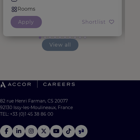
Rooms
Apply
Shortlist
View all
82 rue Henri Farman, CS 20077
92130 Issy-les-Moulineaux, France
TEL: +33 (0)1 45 38 86 00