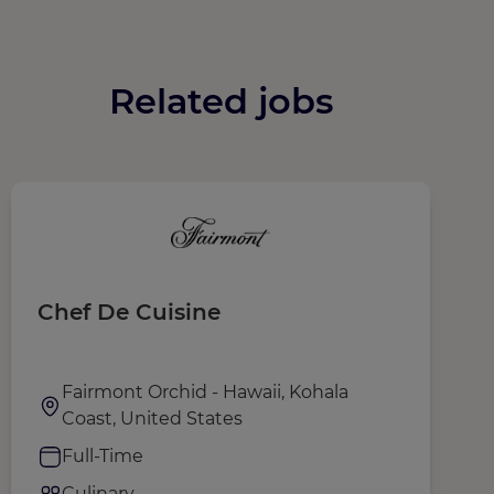
Related jobs
Chef De Cuisine
J
Fairmont Orchid - Hawaii, Kohala
Coast, United States
Full-Time
Culinary