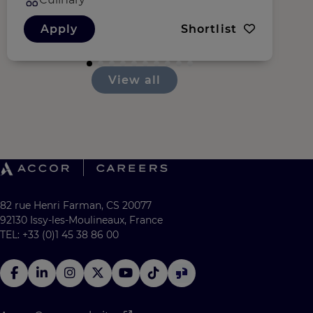
Apply
Shortlist
View all
82 rue Henri Farman, CS 20077
92130 Issy-les-Moulineaux, France
TEL: +33 (0)1 45 38 86 00