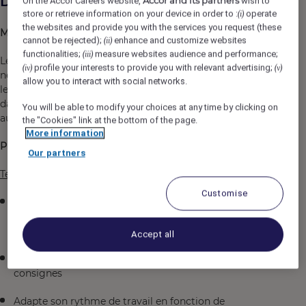
Description du poste
Accor and its partners
On the Accor Careers website,
wish to
store or retrieve information on your device in order to :
operate
(i)
the websites and provide you with the services you request (these
MISSION :
cannot be rejected);
enhance and customize websites
(ii)
functionalities;
measure websites audience and performance;
(iii)
Le commis de cuisine effectue la mise en place
profile your interests to provide you with relevant advertising;
(iv)
(v)
nécessaire à la réalisation des plats tout en respectant
allow you to interact with social networks.
les fiches techniques. Il/elle participe à l'envoi des plats
dans le délai souhaité par le client ainsi qu’au contrôle et
You will be able to modify your choices at any time by clicking on
au stockage des marchandises lors de la livraison.
the "Cookies" link at the bottom of the page.
More information
PRINCIPALES RESPONSABILITES :
Our partners
Technique Métier et relation client:
Customise
Fabrique, dresse les plats conformément aux fiches
techniques et en fonction des directives du
responsable
Accept all
Organise son poste de travail en appliquant les
consignes
Adapte son rythme de travail en fonction de