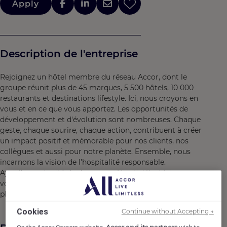
Apply
Description de l'entreprise
Rejoignez un hôtel membre du réseau Accor, dont le
groupe réunit plus de 45 marques, 5 500 hôtels, 10 000
restaurants et destinations lifestyle. Ici, nous croyons en
vous et en ce que vous apportez. Les opportunités de
développement et d'évolution sont nombreuses. Chaque
geste, chaque sourire, chaque action, contribuent à créer
un impact positif et mémorable pour nos clients, nos
collègues et aussi pour notre planète. Ensemble, nous
incarnons la vision de l’hospitalité responsable.
Ayez l’opportunité de devenir un Heartist®, et laissez
votre coeur vous guider dans ce monde où la vie bat
plus fort.
Cookies
Continue without Accepting →