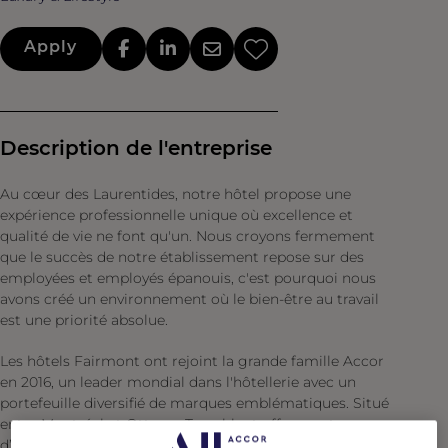
Apply
Description de l'entreprise
Au cœur des Laurentides, notre hôtel propose une
expérience professionnelle unique où excellence et
qualité de vie ne font qu'un. Nous croyons fermement
que le succès de notre établissement repose sur des
employées et employés épanouis, c'est pourquoi nous
avons créé un environnement où le bien-être au travail
est une priorité absolue.
Les hôtels Fairmont ont rejoint la grande famille Accor
en 2016, un leader mondial dans l'hôtellerie avec un
portefeuille diversifié de marques emblématiques. Situé
entre Montréal et Ottawa, Tremblant offre une tonne
d’activités pour tous les goûts. Vivez le mode de vie