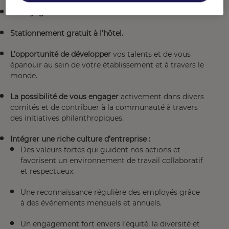
Nettoyage à sec offert.
Stationnement gratuit à l’hôtel.
L’opportunité de développer
vos talents et de vous
épanouir au sein de votre établissement et à travers le
monde.
La possibilité de vous engager
activement dans divers
comités et de contribuer à la communauté à travers
des initiatives philanthropiques.
Intégrer une riche culture d’entreprise :
Des valeurs fortes qui guident nos actions et
favorisent un environnement de travail collaboratif
et respectueux.
Une reconnaissance régulière des employés grâce
à des événements mensuels et annuels.
Un engagement fort envers l’équité, la diversité et