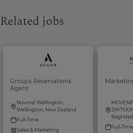
Related jobs
Groups Reservations
Marketin
Agent
Novotel Wellington,
MOVENPI
Wellington, New Zealand
ZAYTOO
Baghdad,
Full-Time
Full-Tim
Sales & Marketing