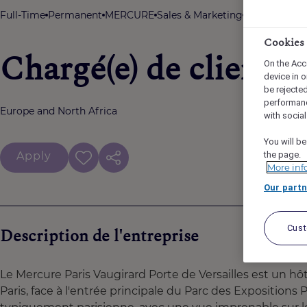
Full-Time
Permanent
MERCURE
Sales & Marketing
Hôtel Mercure
Cookies
Chargé(e) de clientèl
On the Acc
device in o
be rejecte
performan
Europe and North Africa
with socia
You will be
Apply
the page.
More inf
Our partn
Cus
Description de l'entreprise
Le Mercure Paris Vaugirard Porte de Versailles est un hô
Paris, face à l'entrée principale du Parc des Expositions 