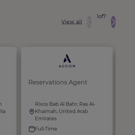
1
of
7
View all
Reservations Agent
Sal
h
Rixos Bab Al Bahr, Ras Al-
N
lia
Khaimah, United Arab
C
Emirates
F
Full-Time
S