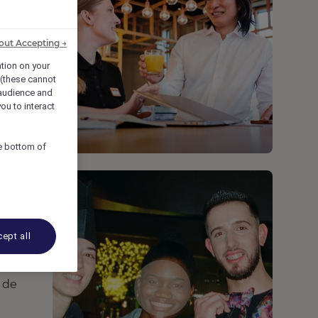
out Accepting →
ation on your
 (these cannot
audience and
ou to interact
he bottom of
ept all
t de