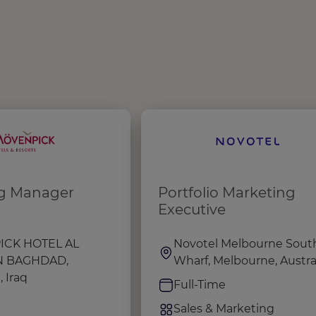
g Manager
Portfolio Marketing
Executive
CK HOTEL AL
Novotel Melbourne Sout
N BAGHDAD,
Wharf, Melbourne, Austra
 Iraq
Full-Time
e
Sales & Marketing