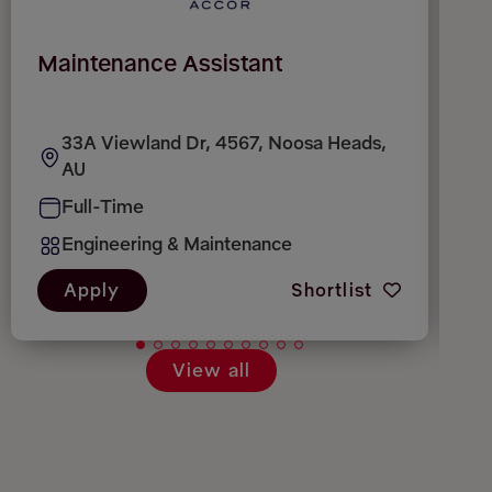
Maintenance Assistant
M
33A Viewland Dr, 4567, Noosa Heads,
AU
Full-Time
Engineering & Maintenance
Apply
Shortlist
View all