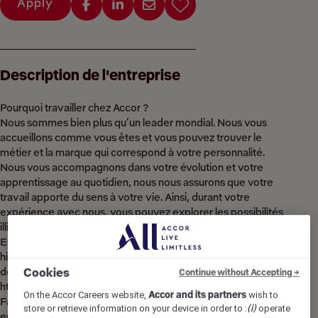
Apply
Description de l'entreprise
Pourquoi travailler chez Accor ?
Nous sommes bien plus qu’un leader mondial. Nous vous
accueillons comme vous êtes et vous pouvez trouver le
métier et la marque qui correspond à votre personnalité.
Nous vous accompagnons dans votre évolution et votre
apprentissage au quotidien, nous nous assurons que votre
travail apporte du sens à votre vie. Ainsi, durant votre
expérience avec nous, vous pouvez explorer les possibilités
illimitée du Groupe Accor.
En rejoignant Accor, vous écrivez chaque chapitre de votre
histoire et ensemble nous pouvons imaginer l’Hôtellerie de
demain. Découvrez la vie qui vous attend chez Accor,
Cookies
Continue without Accepting →
https://careers.accor.com/.
On the Accor Careers website,
Accor and its partners
wish to
Faites ce que vous aimez, prenez soin du monde qui vous
store or retrieve information on your device in order to :
(i)
operate
entoure, oser challenger le status quo ! #BELIMITLESS