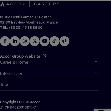
82 rue Henri Farman, CS 20077
92130 Issy-les-Moulineaux, France
TEL: +33 (0)1 45 38 86 00
Accor Group website
Careers Home
Expan
Accor Tech & Digital
Information
Expan
Why Join Accor
Personal Information
Jobs
Student Opportunities
Cookie Settings
Graduate Opportunites
Site Map
Student Challenges
Copyright 2026 © Accor
Contact us
沪ICP备10203162号-7