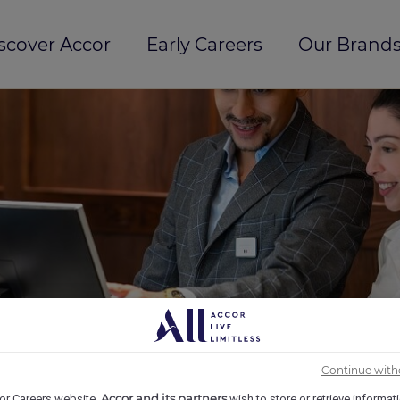
scover Accor
Early Careers
Our Brands
Continue with
Accor and its partners
or Careers website,
wish to store or retrieve informat