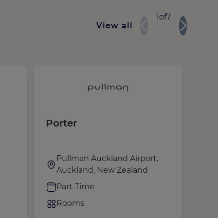
1
of
7
View all
Porter
Ass
Con
Te
Pullman Auckland Airport,
S
Auckland, New Zealand
S
Part-Time
F
Rooms
R