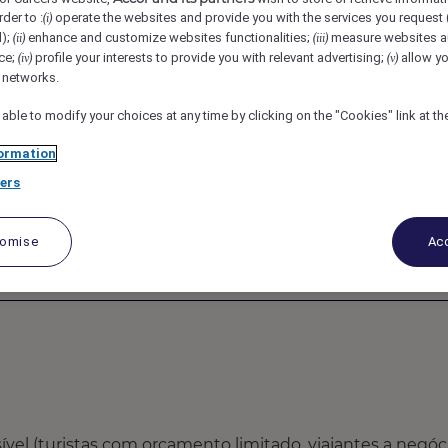
rder to :
operate the websites and provide you with the services you request
(i)
 de Iracema, Fortaleza, Brazil
REF4732L
d);
enhance and customize websites functionalities;
measure websites a
(ii)
(iii)
ce;
profile your interests to provide you with relevant advertising;
allow yo
(iv)
(v)
l networks.
 able to modify your choices at any time by clicking on the "Cookies" link at t
ormation
ers
tomise
Acc
el (turistas com orçamento limitado, viajantes a negóc