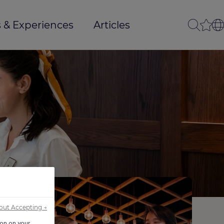
 & Experiences
Articles
out Accepting →
ion on your