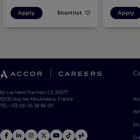
Apply
Shortlist
Apply
C
82 rue Henri Farman, CS 20077
92130 Issy-les-Moulineaux, France
Acc
TEL: +33 (0)1 45 38 86 00
Wh
St
Gr