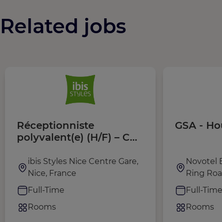
Related jobs
Réceptionniste
GSA - Ho
polyvalent(e) (H/F) – CDI
– Ibis Styles Nice Centre
Gare
ibis Styles Nice Centre Gare,
Novotel 
Nice, France
Ring Roa
Full-Time
Full-Tim
Rooms
Rooms