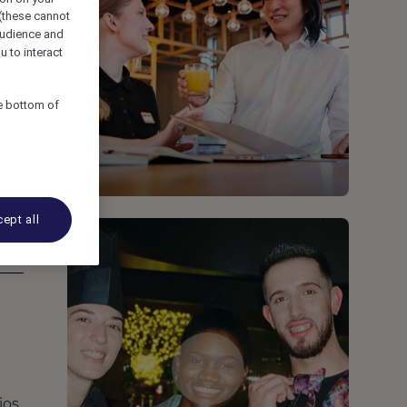
 (these cannot
udience and
u to interact
he bottom of
ept all
ios