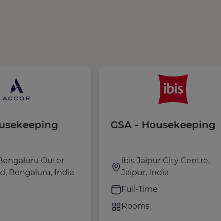
usekeeping
GSA - Housekeeping
Bengaluru Outer
ibis Jaipur City Centre,
d, Bengaluru, India
Jaipur, India
e
Full-Time
Rooms