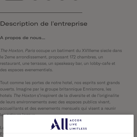
Description de l'entreprise
A propos de nous...
The Hoxton, Paris
occupe un bâtiment du XVIIIème siècle dans
le 2eme arrondissement, proposant 172 chambres, un
restaurant, une terrasse, un speakeasy bar, un lobby-café et
des espaces évènementiels.
Tout comme les portes de notre hôtel, nos esprits sont grands
ouverts. Imaginé par le groupe britannique Ennismore, les
hôtels
The Hoxton
s’inspirent de la diversité et de l’originalité
de leurs environnements avec des espaces publics vivant,
accueillants et des évènements mensuels qui visent à réunir
les acteurs locaux.
Le restaurant Rivié, du nom du premier propriétaire des lieux,
Etienne Rivié, propose une carte simple et de saison, avec des