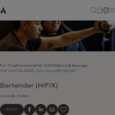
Full-Time
Permanent
THE HOXTON
Food & Beverage
THE HOXTON PARIS, Paris, France
REF28709C
Bartender (H/F/X)
Luxury & Lifestyle
Apply