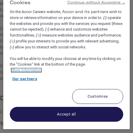
Cookies
Continue without Accepting →
plats français, réalisés avec des produits locaux.
Le café est torréfié par Original Coffee Roasters et extrait par
On the Accor Careers website,
wish to
Accor and its partners
des machines La Marzocco.
store or retrieve information on your device in order to :
operate
(i)
the websites and provide you with the services you request (these
Le Rivié est plus qu’un restaurant: un véritable lieu de vie où se
cannot be rejected);
enhance and customize websites
(ii)
mêle locaux, clients et amis.
functionalities;
measure websites audience and performance;
(iii)
profile your interests to provide you with relevant advertising;
Une programmation de Djs enflamme toutes les semaines nos
(iv)
allow you to interact with social networks.
bars, du jeudi au samedi, servant des cocktails de saison et
(v)
classiques.
You will be able to modify your choices at any time by clicking on
the "Cookies" link at the bottom of the page.
Une programmation culturelle allant de concerts,
More information
collaborations, pop-ups, cocktails specials, ou événements
privés, rythment les allées du restaurant du matin au soir.
Our partners
Customise
Description du poste
L’hôtel
The Hoxton, Paris
recherche son/sa
Bartender !
Accept all
Tu seras en charge de...