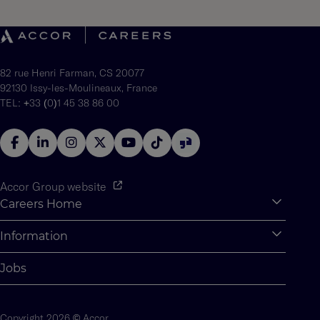
82 rue Henri Farman, CS 20077
92130 Issy-les-Moulineaux, France
TEL: +33 (0)1 45 38 86 00
Accor Group website
Careers Home
Expan
Accor Tech & Digital
Information
Expan
Why Join Accor
Personal Information
Jobs
Student Opportunities
Cookie Settings
Graduate Opportunites
Site Map
Copyright 2026 © Accor