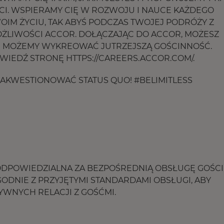
CI. WSPIERAMY CIĘ W ROZWOJU I NAUCE KAŻDEGO
OIM ŻYCIU, TAK ABYŚ PODCZAS TWOJEJ PODRÓŻY Z
ŻLIWOŚCI ACCOR. DOŁĄCZAJĄC DO ACCOR, MOŻESZ
ZEM MOŻEMY WYKREOWAĆ JUTRZEJSZĄ GOŚCINNOŚĆ.
DWIEDŹ STRONĘ HTTPS://CAREERS.ACCOR.COM/.
 ZAKWESTIONOWAĆ STATUS QUO! #BELIMITLESS
ODPOWIEDZIALNA ZA BEZPOŚREDNIĄ OBSŁUGĘ GOŚCI
NIE Z PRZYJĘTYMI STANDARDAMI OBSŁUGI, ABY
YWNYCH RELACJI Z GOŚĆMI.