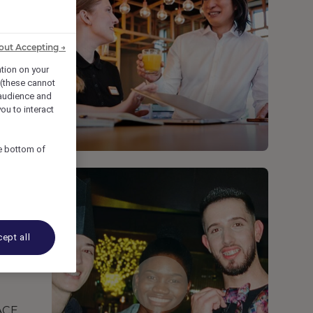
out Accepting →
ation on your
 (these cannot
audience and
ou to interact
he bottom of
ept all
ACĘ