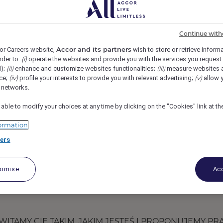
rk Resort, Szczyrk, Poland
REF28409B
Continue with
NKA
Accor and its partners
or Careers website,
wish to store or retrieve inform
(i)
rder to :
operate the websites and provide you with the services you request
(ii)
(iii)
d);
enhance and customize websites functionalities;
measure websites 
(iv)
(v)
ce;
profile your interests to provide you with relevant advertising;
allow y
l networks.
 able to modify your choices at any time by clicking on the "Cookies" link at t
ormation
ers
tomise
Acc
ITAMY CIĘ TAKIM, JAKIM JESTEŚ I PROPONUJEMY PR