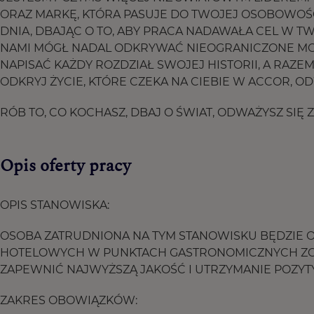
ORAZ MARKĘ, KTÓRA PASUJE DO TWOJEJ OSOBOWOŚ
DNIA, DBAJĄC O TO, ABY PRACA NADAWAŁA CEL W TW
NAMI MÓGŁ NADAL ODKRYWAĆ NIEOGRANICZONE MO
NAPISAĆ KAŻDY ROZDZIAŁ SWOJEJ HISTORII, A RA
ODKRYJ ŻYCIE, KTÓRE CZEKA NA CIEBIE W ACCOR, O
RÓB TO, CO KOCHASZ, DBAJ O ŚWIAT, ODWAŻYSZ SIĘ
Opis oferty pracy
OPIS STANOWISKA:
OSOBA ZATRUDNIONA NA TYM STANOWISKU BĘDZIE 
HOTELOWYCH W PUNKTACH GASTRONOMICZNYCH ZGOD
ZAPEWNIĆ NAJWYŻSZĄ JAKOŚĆ I UTRZYMANIE POZYT
ZAKRES OBOWIĄZKÓW: