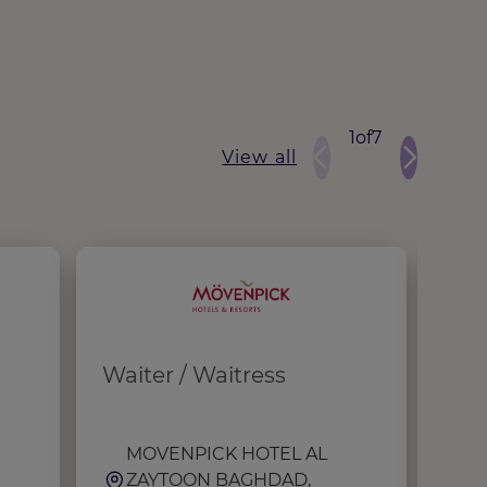
1
of
7
View all
Waiter / Waitress
Kit
Ram
MOVENPICK HOTEL AL
F
ZAYTOON BAGHDAD,
K