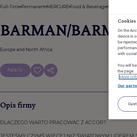
Full-Time
Permanent
MERCURE
Food & Beverage
Mercure Szczy
Cookies
BARMAN/BARMA
On the Acc
device in o
be rejecte
performan
Europe and North Africa
with socia
You will be
Apply
the page.
More inf
Our partn
Opis firmy
Cus
DLACZEGO WARTO PRACOWAĆ Z ACCOR?
JESTEŚMY CZYMŚ WIĘCEJ NIŻ ŚWIATOWYM LIDEREM. W