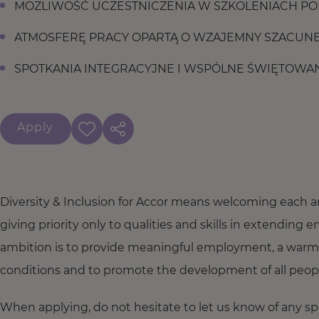
MOŻLIWOŚĆ UCZESTNICZENIA W SZKOLENIACH P
ATMOSFERĘ PRACY OPARTĄ O WZAJEMNY SZACUNEK
SPOTKANIA INTEGRACYJNE I WSPÓLNE ŚWIĘTOWA
Apply
Diversity & Inclusion for Accor means welcoming each a
giving priority only to qualities and skills in extendi
ambition is to provide meaningful employment, a warm
conditions and to promote the development of all people,
When applying, do not hesitate to let us know of any s