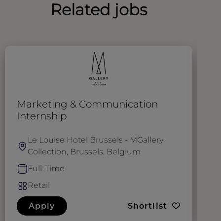
Related jobs
Marketing & Communication
A
Internship
L
Le Louise Hotel Brussels - MGallery
Collection, Brussels, Belgium
Full-Time
Retail
Apply
Shortlist