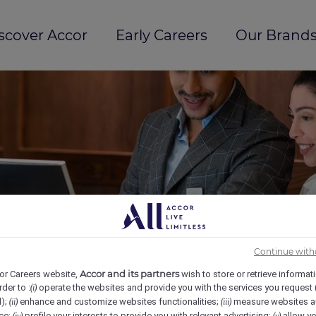
scover Accor
Early Careers
Our Brands
Continue with
Accor and its partners
or Careers website,
wish to store or retrieve informat
rder to :
operate the websites and provide you with the services you request
(i)
d);
enhance and customize websites functionalities;
measure websites a
(ii)
(iii)
ce;
profile your interests to provide you with relevant advertising;
allow yo