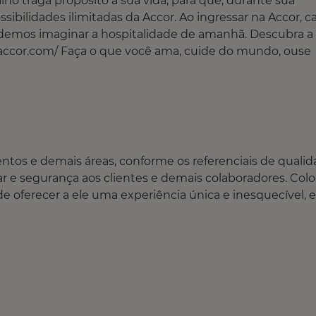
lho traga propósito à sua vida, para que, durante sua
ibilidades ilimitadas da Accor. Ao ingressar na Accor, c
 podemos imaginar a hospitalidade de amanhã. Descubra a
rs.accor.com/ Faça o que você ama, cuide do mundo, ouse
ntos e demais áreas, conforme os referenciais de quali
ar e segurança aos clientes e demais colaboradores. Colo
m de oferecer a ele uma experiência única e inesquecível,