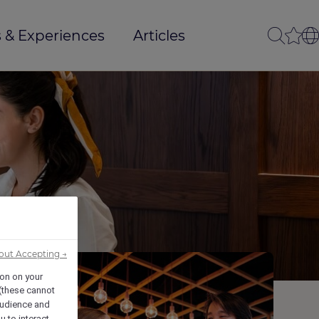
 & Experiences
Articles
out Accepting →
ion on your
 (these cannot
udience and
u to interact