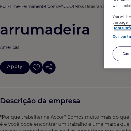
with socia
Full-Time
Permanent
Rooms
ACCOR
ibis Ribeirao Preto Shoppin
You will be
the page.
arrumadeira
More inf
Our partn
Americas
Cus
Apply
Descrição da empresa
"Por que trabalhar na Accor? Somos muito mais do que
é e você pode encontrar um trabalho e uma marca que