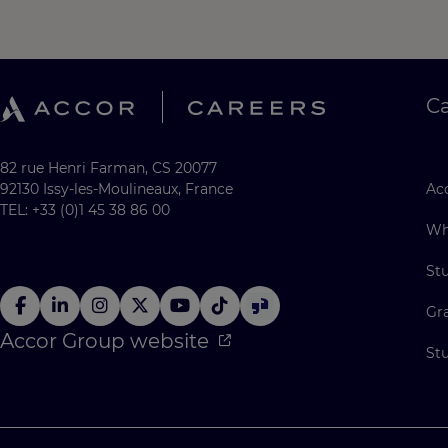
C
82 rue Henri Farman, CS 20077
92130 Issy-les-Moulineaux, France
Acc
TEL: +33 (0)1 45 38 86 00
Wh
St
Gr
Accor Group website
St