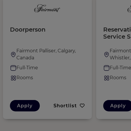
Doorperson
Reservat
Service 
Fairmont Palliser, Calgary,
Fairmont
Canada
Whistler
Full-Time
Full-Tim
Rooms
Rooms
Apply
Shortlist
Apply