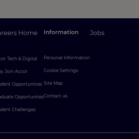
Information
areers Home
Jobs
Personal Information
or Tech & Digital
Cookie Settings
y Join Accor
Site Map
udent Opportunities
Contact us
aduate Opportunites
udent Challenges