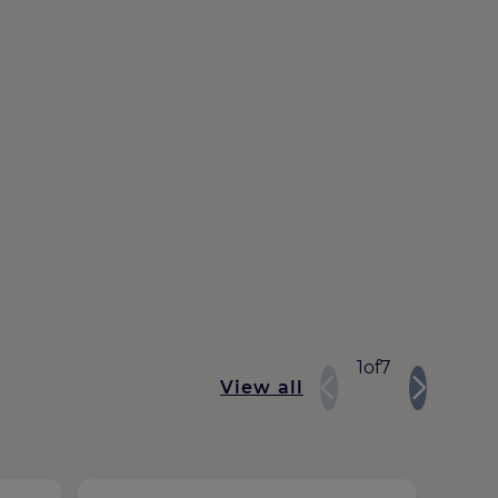
1
of
7
View all