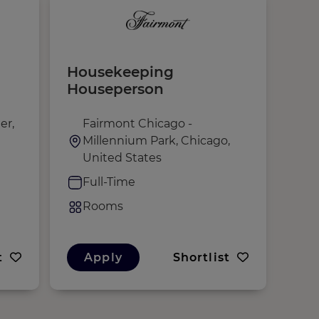
Housekeeping
Fro
Houseperson
er,
Fairmont Chicago -
F
Millennium Park, Chicago,
M
United States
U
Full-Time
F
Rooms
R
t
Apply
Shortlist
A