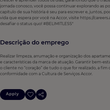
crescer e aprender todos os dias, garantindo que o traba
jornada conosco, você possa continuar explorando as poss
capítulo de sua história é seu para escrever e, juntos,
vida que espera por você na Accor, visite https://caree
desafiar o status quo! #BELIMITLESS"
Descrição do emprego
Realizar limpeza, arrumação e organização dos apartame
e características da marca de atuação. Garantir bem-est
o cliente no “coração” de tudo o que for realizado, a fi
conformidade com a Cultura de Serviços Accor.
Apply