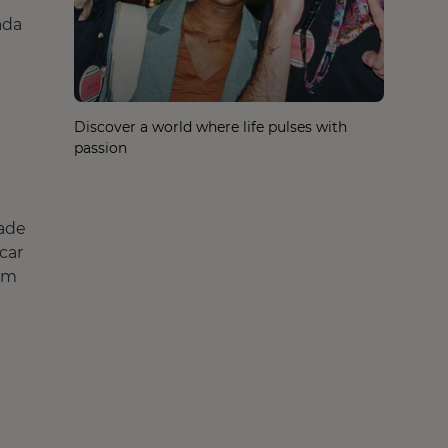
ada
Discover a world where life pulses with
passion
dade
car
 em