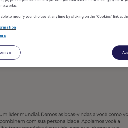
(iv)
(v)
l networks.
g, Ribeirão Preto, Brazil
REF108319P
 able to modify your choices at any time by clicking on the "Cookies" link at t
ormation
ers
tomise
Acc
 um líder mundial. Damos as boas-vindas a você como v
 combinem com sua personalidade. Apoiamos você a