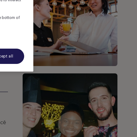
he bottom of
ept all
ocê