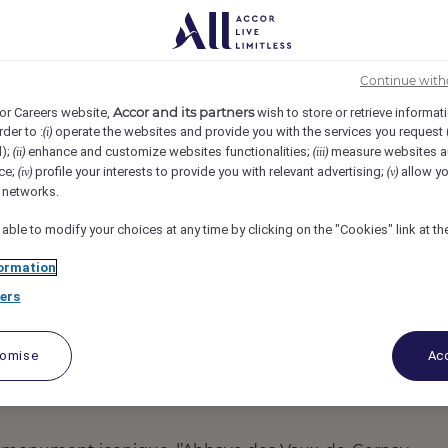
ent H/F - Sports &
des Vaux de Cernay
Continue with
Accor and its partners
or Careers website,
wish to store or retrieve informat
rder to :
operate the websites and provide you with the services you request
(i)
d);
enhance and customize websites functionalities;
measure websites a
(ii)
(iii)
ce;
profile your interests to provide you with relevant advertising;
allow yo
(iv)
(v)
l networks.
 able to modify your choices at any time by clicking on the "Cookies" link at t
ormation
ers
tomise
Acc