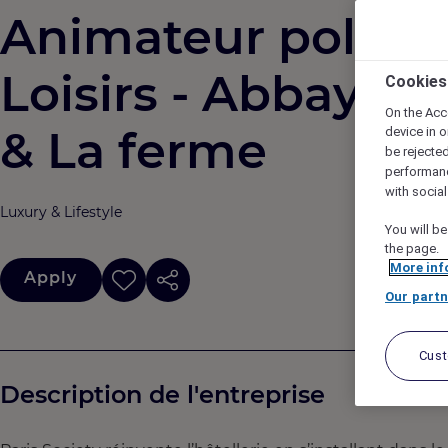
Animateur polyval
Loisirs - Abbaye 
Cookies
On the Acc
& La ferme
device in o
be rejecte
performan
with socia
Luxury & Lifestyle
You will be
the page.
More inf
Apply
Our partn
Cus
Description de l'entreprise