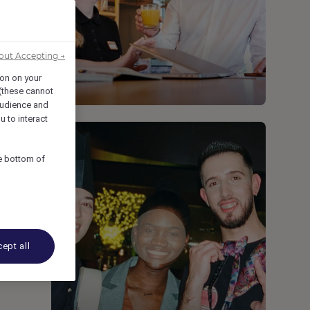
out Accepting →
ion on your
 (these cannot
udience and
u to interact
he bottom of
ept all