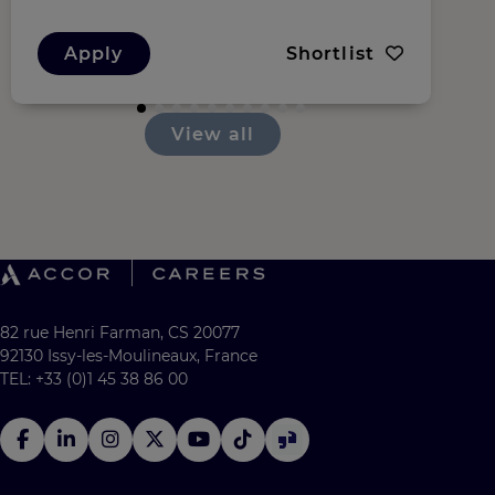
Apply
Shortlist
View all
82 rue Henri Farman, CS 20077
92130 Issy-les-Moulineaux, France
TEL: +33 (0)1 45 38 86 00