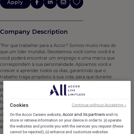
Apply
Company Description
"Por que trabalhar para a Accor? Somos muito mais do
que um líder mundial. Recebemos você como você é e
você poderá encontrar um emprego e uma marca que
correspondam à sua personalidade. Apoiamos você a
crescer e aprender todos os dias, garantindo que o
trabalho traga propósito à sua vida, para que durante
sua jornada conosco você possa continuar a explorar as
possibilidades ilimitadas da Accor. Ao ingressar na
Accor, você poderá escrever cada capítulo da sua
história e juntos podemos imaginar a hospitalidade de
Cookies
Continue without Accepting →
amanhã. Descubra a vida que espera por você na Accor,
visite https://careers.accor.com/ Faça o que você ama,
Accor and its partners
On the Accor Careers website,
wish to
store or retrieve information on your device in order to :
operate
cuide do mundo, ouse desafiar o status quo!
(i)
the websites and provide you with the services you request (these
#BELIMITLESS"
cannot be rejected);
enhance and customize websites
(ii)