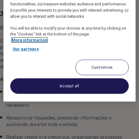
functionalities;
measure websites audience and performance;
(iii)
profile your interests to provide you with relevant advertising;
(iv)
(v)
Job Description
allow you to interact with social networks.
Objetivo:
You will be able to modify your choices at any time by clicking on
the "Cookies" link at the bottom of the page.
More information
Garantir o fiel cumprimento dos processos e
procedimentos estabelecidos para área, bem como
Our partners
recepcionar hóspedes/clientes no balcão ou por telefone,
atendendo aos padrões de excelência no atendimento e
da marca.
Customise
Atribuições e Responsabilidades:
Accept all
Verificar se os processos e documentos seguem as
normas da empresa, emitindo relatórios quando
necessário.
Recepcionar hóspedes, prestando informações e
auxiliando durante toda a estada.
Realizar check-in e check-out, organizando processos