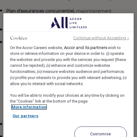
Plan d’assurances concurrentiel,
majoritairement
payés par l’employeur.
Régime de retraite,
disponible après 3 mois. *
Continue without Accepting →
Cookies
Programme d’aide aux employés
(PAE) offert
Accor and its partners
On the Accor Careers website,
wish to
gratuitement, incluant :
store or retrieve information on your device in order to :
operate
(i)
Soutien en santé mentale
the websites and provide you with the services you request (these
cannot be rejected);
enhance and customize websites
(ii)
Conseils juridiques et financiers
functionalities;
measure websites audience and performance;
(iii)
profile your interests to provide you with relevant advertising;
(iv)
(v)
Services en santé et nutrition
allow you to interact with social networks.
Accompagnement professionnel pour le travail et
You will be able to modify your choices at any time by clicking on
la carrière
the "Cookies" link at the bottom of the page.
More information
Appui pour les transitions de vie
Our partners
Nettoyage à sec offert
Customise