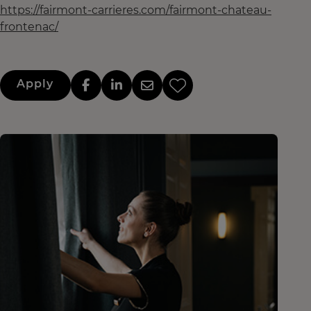
https://fairmont-carrieres.com/fairmont-chateau-
frontenac/
Apply