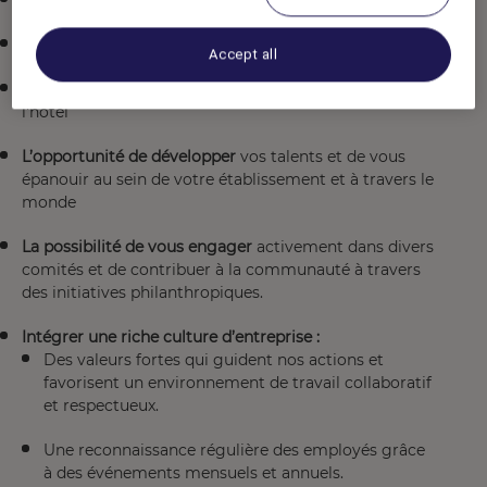
Stationnement gratuit
à l’hôtel (avantage imposable).
Repas gratuit
à la cafétéria (avantage imposable).
Accept all
Possibilité d'accéder aux installations du gymnase de
l'hôtel
L’opportunité de développer
vos talents et de vous
épanouir au sein de votre établissement et à travers le
monde
La possibilité de vous engager
activement dans divers
comités et de contribuer à la communauté à travers
des initiatives philanthropiques.
Intégrer une riche culture d’entreprise :
Des valeurs fortes qui guident nos actions et
favorisent un environnement de travail collaboratif
et respectueux.
Une reconnaissance régulière des employés grâce
à des événements mensuels et annuels.