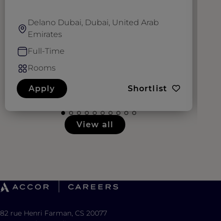
Delano Dubai, Dubai, United Arab
Emirates
Full-Time
Rooms
Apply
Shortlist
View all
82 rue Henri Farman, CS 20077