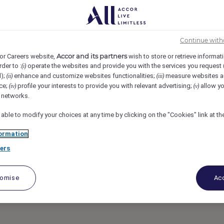
aux, France
REF4426E
 indirects Europe
Continue with
Accor and its partners
or Careers website,
wish to store or retrieve informat
rder to :
operate the websites and provide you with the services you request
(i)
d
d);
enhance and customize websites functionalities;
measure websites a
(ii)
(iii)
ce;
profile your interests to provide you with relevant advertising;
allow yo
(iv)
(v)
l networks.
 able to modify your choices at any time by clicking on the "Cookies" link at t
ormation
ers
tomise
Acc