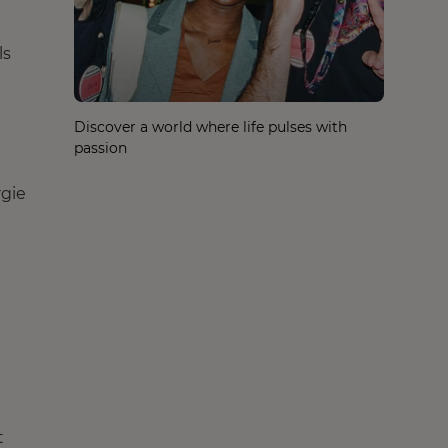
ls
Discover a world where life pulses with
passion
rgie
t