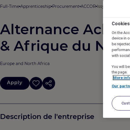
Full-Time
Apprenticeship
Procurement
ACCOR
Issy-les-Mouline
Alternance Achats
Cookies
On the Acc
device in o
& Afrique du Nor
be rejecte
performan
with socia
Europe and North Africa
You will be
the page.
More inf
Apply
Our partn
Cus
Description de l'entreprise