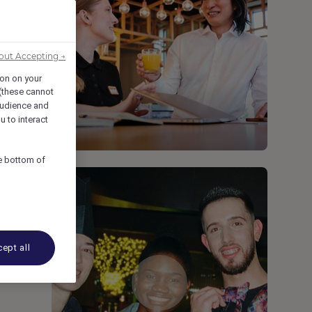
out Accepting →
ion on your
 (these cannot
udience and
u to interact
he bottom of
ept all