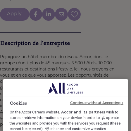
Apply
Description de l'entreprise
Rejoignez un hôtel membre du réseau Accor, dont le
groupe réunit plus de 45 marques, 5 500 hôtels, 10 000
restaurants et destinations lifestyle. Ici, nous croyons en
vous et en ce que vous apportez. Les opportunités de
développement et d'évolution sont nombreuses. Chaque
geste, chaque sourire, chaque action, contribuent à créer
un impact positif et mémorable pour nos clients, nos
collègues et aussi pour notre planète. Ensemble, nous
Cookies
Continue without Accepting →
incarnons la vision de l’hospitalité responsable.
Ayez l’opportunité de devenir un Heartist®, et laissez
Accor and its partners
On the Accor Careers website,
wish to
(i)
store or retrieve information on your device in order to :
operate
votre coeur vous guider dans ce monde où la vie bat
the websites and provide you with the services you request (these
plus fort.
(ii)
cannot be rejected);
enhance and customize websites