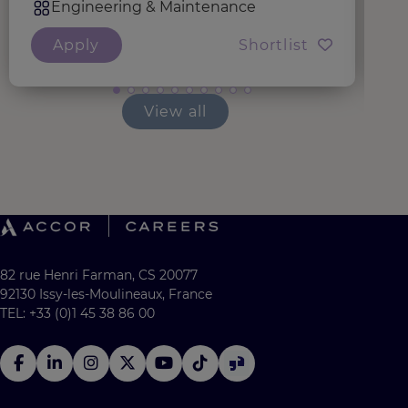
Engineering & Maintenance
Apply
Shortlist
View all
82 rue Henri Farman, CS 20077
92130 Issy-les-Moulineaux, France
TEL: +33 (0)1 45 38 86 00