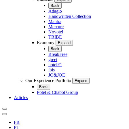
Back
Adagio
Handwritten Collection
Mantra
Mercure
Novotel
TRIBE
Economy
Expand
Back
BreakFree
greet
hotelF1
ibis
JO&JOE
Our Experience Portfolio
Expand
Back
Potel & Chabot Group
Articles
FR
PT