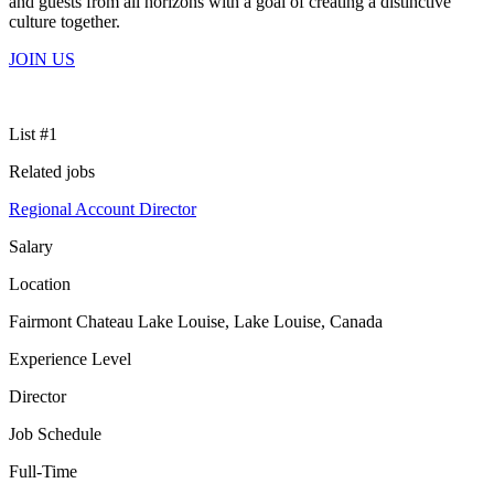
and guests from all horizons with a goal of creating a distinctive
culture together.
JOIN US
List #1
Related jobs
Regional Account Director
Salary
Location
Fairmont Chateau Lake Louise, Lake Louise, Canada
Experience Level
Director
Job Schedule
Full-Time