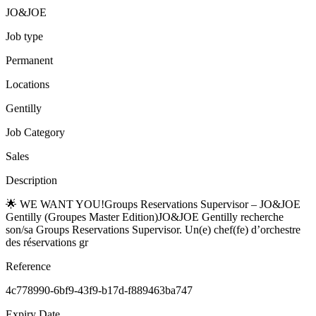
JO&JOE
Job type
Permanent
Locations
Gentilly
Job Category
Sales
Description
🌟 WE WANT YOU!Groups Reservations Supervisor – JO&JOE
Gentilly (Groupes Master Edition)JO&JOE Gentilly recherche
son/sa Groups Reservations Supervisor. Un(e) chef(fe) d’orchestre
des réservations gr
Reference
4c778990-6bf9-43f9-b17d-f889463ba747
Expiry Date