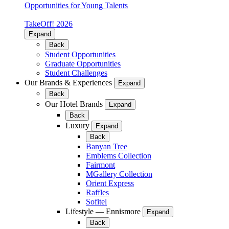
Opportunities for Young Talents
TakeOff! 2026
Expand
Back
Student Opportunities
Graduate Opportunities
Student Challenges
Our Brands & Experiences
Expand
Back
Our Hotel Brands
Expand
Back
Luxury
Expand
Back
Banyan Tree
Emblems Collection
Fairmont
MGallery Collection
Orient Express
Raffles
Sofitel
Lifestyle — Ennismore
Expand
Back