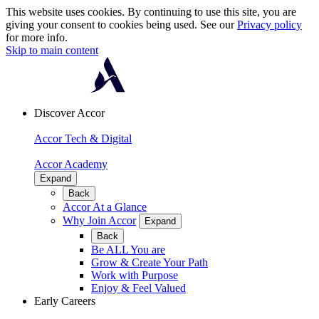
This website uses cookies. By continuing to use this site, you are
giving your consent to cookies being used. See our
Privacy policy
for more info.
Skip to main content
Discover Accor
Accor Tech & Digital
Accor Academy
Expand
Back
Accor At a Glance
Why Join Accor
Expand
Back
Be ALL You are
Grow & Create Your Path
Work with Purpose
Enjoy & Feel Valued
Early Careers