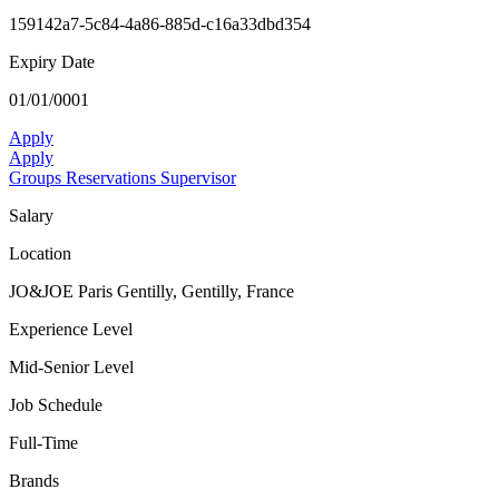
159142a7-5c84-4a86-885d-c16a33dbd354
Expiry Date
01/01/0001
Apply
Apply
Groups Reservations Supervisor
Salary
Location
JO&JOE Paris Gentilly, Gentilly, France
Experience Level
Mid-Senior Level
Job Schedule
Full-Time
Brands