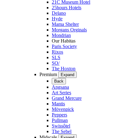
21C Museum Hotel
25hours Hotels
Delano
Hyde
Mama Shelter
Morgans Orginals
Mondrian
Our Habitas
Paris Society
Rixos
SLS
SO/
The Hoxton
Premium
Expand
Back
Angsana
Art Series
Grand Mercure
Mantis
Mövenpick
Peppers
Pullman
Swissôtel
The Sebel
Midscale
Expand