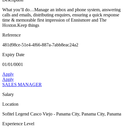
What you’ll do…Manage an inbox and phone system, answering
calls and emails, distributing enquires, ensuring a quick response
time & memorable first impression of Ennismore and The
Hoxton.Keep things
Reference
481d98ce-51e4-4f66-887a-7abb8eac24a2
Expiry Date
01/01/0001
Apply
Apply
SALES MANAGER
Salary
Location
Sofitel Legend Casco Viejo - Panama City, Panama City, Panama
Experience Level