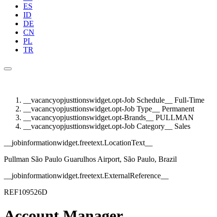
ES
ID
DE
CN
PL
TR
__vacancyopjusttionswidget.opt-Job Schedule__
Full-Time
__vacancyopjusttionswidget.opt-Job Type__
Permanent
__vacancyopjusttionswidget.opt-Brands__
PULLMAN
__vacancyopjusttionswidget.opt-Job Category__
Sales
__jobinformationwidget.freetext.LocationText__
Pullman São Paulo Guarulhos Airport, São Paulo, Brazil
__jobinformationwidget.freetext.ExternalReference__
REF109526D
Account Manager