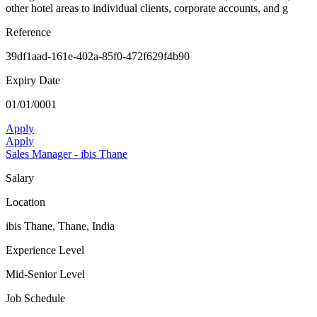
other hotel areas to individual clients, corporate accounts, and g
Reference
39df1aad-161e-402a-85f0-472f629f4b90
Expiry Date
01/01/0001
Apply
Apply
Sales Manager - ibis Thane
Salary
Location
ibis Thane, Thane, India
Experience Level
Mid-Senior Level
Job Schedule