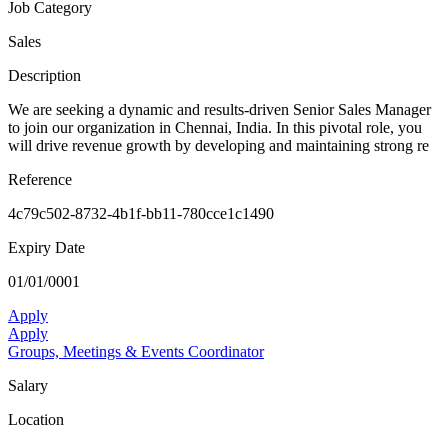
Job Category
Sales
Description
We are seeking a dynamic and results-driven Senior Sales Manager
to join our organization in Chennai, India. In this pivotal role, you
will drive revenue growth by developing and maintaining strong re
Reference
4c79c502-8732-4b1f-bb11-780cce1c1490
Expiry Date
01/01/0001
Apply
Apply
Groups, Meetings & Events Coordinator
Salary
Location