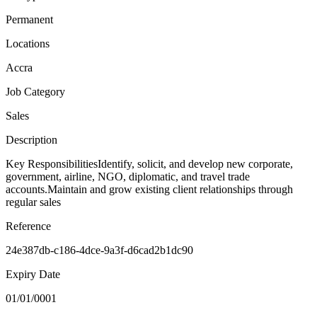
Permanent
Locations
Accra
Job Category
Sales
Description
Key ResponsibilitiesIdentify, solicit, and develop new corporate,
government, airline, NGO, diplomatic, and travel trade
accounts.Maintain and grow existing client relationships through
regular sales
Reference
24e387db-c186-4dce-9a3f-d6cad2b1dc90
Expiry Date
01/01/0001