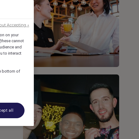
out Accepting →
ion on your
 (these cannot
udience and
u to interact
he bottom of
ept all