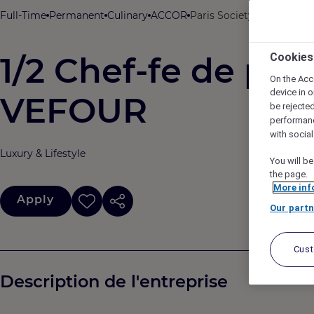
Full-Time
Permanent
Culinary
ACCOR
Paris Society, Paris, Fran
1/2 Chef-fe de pa
Cookies
On the Acc
device in o
VEFOUR
be rejecte
performan
with socia
Luxury & Lifestyle
You will be
the page.
More inf
Apply
Our partn
Cus
Description de l'entreprise