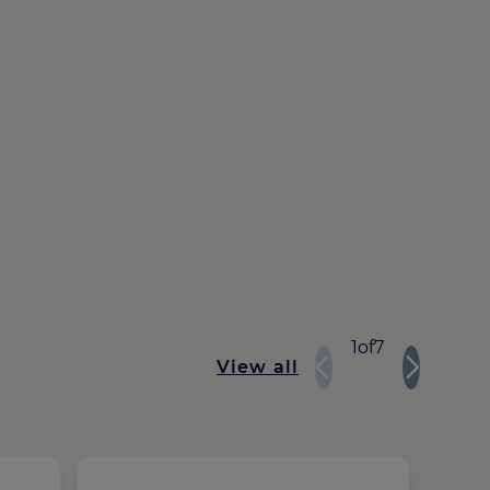
1
of
7
View all