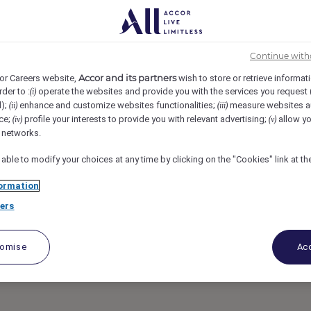
ce
REF103885N
rtie - LE GRAND
Continue with
Accor and its partners
or Careers website,
wish to store or retrieve informat
rder to :
operate the websites and provide you with the services you request
(i)
d);
enhance and customize websites functionalities;
measure websites a
(ii)
(iii)
ce;
profile your interests to provide you with relevant advertising;
allow yo
(iv)
(v)
l networks.
 able to modify your choices at any time by clicking on the "Cookies" link at t
ormation
ers
tomise
Acc