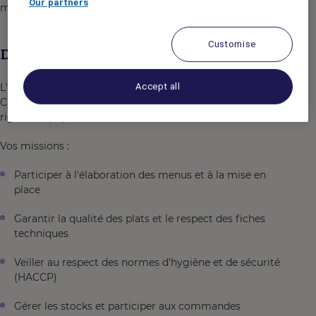
Our partners
mémorable.
Customise
Description du poste
Accept all
L'hôtel Mercure Auxerre, recrute pour son restaurant "Le
Chaumois" un second de cuisine passionné(e) et
rigoureux(se).
Vos missions :
Participer à l'élaboration des menus et à la mise en
place
Garantir la qualité des plats et le respect des fiches
techniques
Veiller au respect des normes d'hygiène et de sécurité
(HACCP)
Gérer les stocks et participer aux commandes