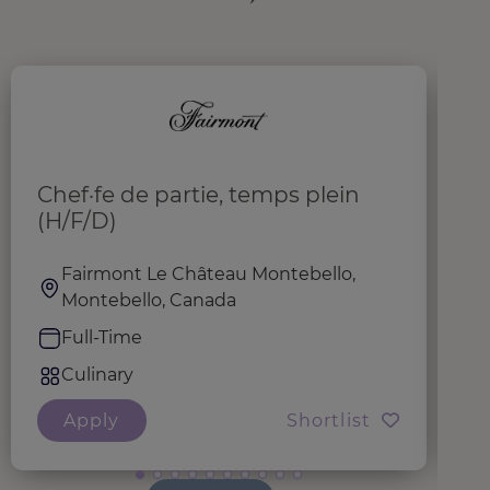
Chef·fe de partie, temps plein
P
(H/F/D)
S
Fairmont Le Château Montebello,
Montebello, Canada
Full-Time
Culinary
Apply
Shortlist