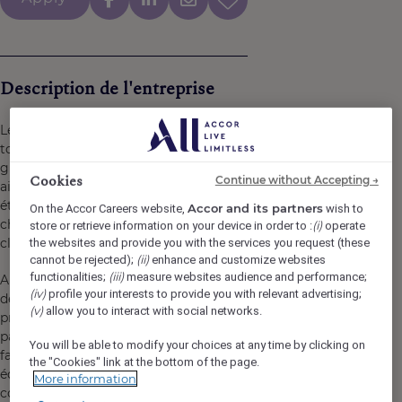
Description de l'entreprise
Le Mercure Auxerre est un hôtel 4 étoiles qui accueille
tout au long de l'année une clientèle d'affaires, de
groupes, de voyageurs en déplacement professionnel
Cookies
Continue without Accepting →
ainsi qu'une clientèle de loisirs. Véritable lieu de vie, notre
établissement s'attache à offrir une expérience
Accor and its partners
On the Accor Careers website,
wish to
chaleureuse, authentique et de qualité à chacun de nos
(i)
store or retrieve information on your device in order to :
operate
clients.
the websites and provide you with the services you request (these
(ii)
cannot be rejected);
enhance and customize websites
(iii)
functionalities;
measure websites audience and performance;
Au sein de notre restaurant, nous proposons une cuisine
(iv)
profile your interests to provide you with relevant advertising;
de saison, généreuse et créative, élaborée à partir de
(v)
allow you to interact with social networks.
produits de qualité. Nous recherchons des collaborateurs
passionnés, investis et animés par le goût du travail bien
You will be able to modify your choices at any time by clicking on
fait. Rejoindre le Mercure Auxerre, c'est intégrer une
the "Cookies" link at the bottom of the page.
équipe soudée, dynamique et bienveillante, où chacun
More information
contribue chaque jour à faire vivre une expérience client