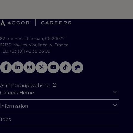
82 rue Henri Farman, CS 20077
92130 Issy-les-Moulineaux, France
TEL: +33 (0)1 45 38 86 00
Accor Group website
Careers Home
Expan
Accor Tech & Digital
Information
Expan
Why Join Accor
Personal Information
Jobs
Student Opportunities
Cookie Settings
Graduate Opportunites