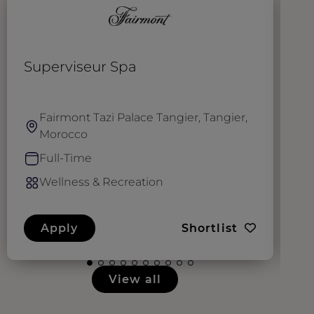
Superviseur Spa
S
R
Fairmont Tazi Palace Tangier, Tangier,
Morocco
Full-Time
Wellness & Recreation
Apply
Shortlist
View all