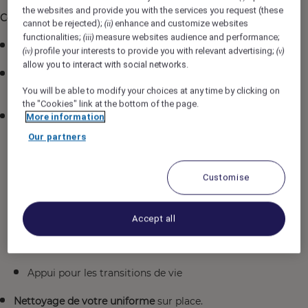
the websites and provide you with the services you request (these
Ce que l'établissement vous offre :
cannot be rejected);
enhance and customize websites
(ii)
functionalities;
measure websites audience and performance;
(iii)
Salaire :
20.24 $/H
profile your interests to provide you with relevant advertising;
(iv)
(v)
allow you to interact with social networks.
Avantages et taux réduits
pour voyager dans les
hôtels Accor mondialement (plus de 5700 hôtels)!
You will be able to modify your choices at any time by clicking on
the "Cookies" link at the bottom of the page.
Programme d’aide aux employés
(PAE) offert
More information
gratuitement, incluant :
Our partners
Soutien en santé mentale
Conseils juridiques et financiers
Customise
Services en santé et nutrition
Accept all
Accompagnement professionnel pour le travail et
la carrière
Appui pour les transitions de vie
Nettoyage de votre uniforme
sur place.