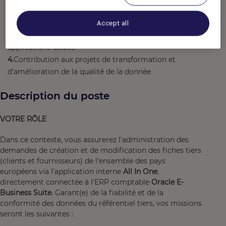
Suivi et amélioration continue des processus de
gestion des données comptables
Accept all
Support aux équipes métiers sur les outils et
applications dédiés
Contribution aux projets de transformation et
d'amélioration de la qualité de la donnée
Description du poste
VOTRE RÔLE
Dans ce contexte, vous assurerez l'administration des
demandes de création et de modification des fiches tiers
(clients et fournisseurs) de l’ensemble des pays
européens via l'application interne
All In One
,
directement connectée à l'ERP comptable
Oracle E-
Business Suite
. Garant(e) de la fiabilité et de la
conformité des données du référentiel tiers, vos missions
seront les suivantes :