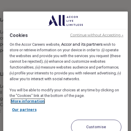
LA DIRECTION
La Direction Comptable Corporate est composée de 37
Cookies
Continue without Accepting →
collaborateurs dynamiques, répartis entre 6 Pôles. Elle a
pour objectif la production d'une information financière
Accor and its partners
On the Accor Careers website,
wish to
pertinente, régulière et pérenne.
store or retrieve information on your device in order to :
operate
(i)
the websites and provide you with the services you request (these
cannot be rejected);
enhance and customize websites
(ii)
functionalities;
measure websites audience and performance;
(iii)
profile your interests to provide you with relevant advertising;
(iv)
(v)
LE PÔLE
allow you to interact with social networks.
Le pôle Data & Projets est composé de 4 collaborateurs.
You will be able to modify your choices at any time by clicking on
Il a pour mission d'assurer la fiabilité, la qualité et la
the "Cookies" link at the bottom of the page.
gouvernance des données au sein de la Direction
More information
Comptable Corporate, au travers des missions suivantes
Our partners
:
Administration et fiabilisation du référentiel tiers
Customise
(clients et fournisseurs)