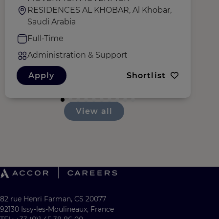
RESIDENCES AL KHOBAR, Al Khobar,
Saudi Arabia
Full-Time
Administration & Support
Apply
Shortlist
View all
82 rue Henri Farman, CS 20077
92130 Issy-les-Moulineaux, France