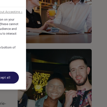
out Accepting →
ion on your
 (these cannot
udience and
u to interact
he bottom of
ept all
rie-