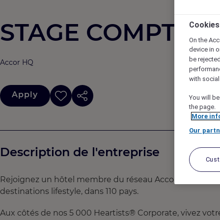
STAGE COMPTABIL
Cookies
On the Acc
device in o
be rejecte
Accor HQ
performan
with socia
Apply
You will be
the page.
More inf
Our partn
Description de l'entreprise
Cus
Rejoignez un hôtel membre du réseau Accor, dont le gro
destinations lifestyle, dans 110 pays.
Aux côtés de nos 5 000 Heartists® Corporate, vivez votr