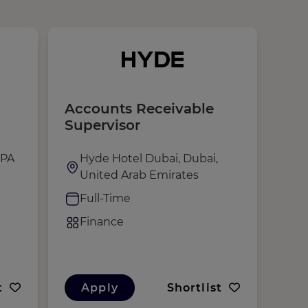
Accounts Receivable
Dir
Supervisor
SPA
Hyde Hotel Dubai, Dubai,
M
United Arab Emirates
B
Full-Time
F
Finance
F
t
Apply
Shortlist
A