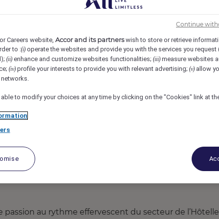
ITE CLIENTS
Continue with
Accor and its partners
or Careers website,
wish to store or retrieve informat
rder to :
operate the websites and provide you with the services you request
(i)
d);
enhance and customize websites functionalities;
measure websites a
(ii)
(iii)
ce;
profile your interests to provide you with relevant advertising;
allow yo
(iv)
(v)
l networks.
 able to modify your choices at any time by clicking on the "Cookies" link at t
ormation
ers
tomise
Acc
upe réunit plus de 5 500 hôtels, 10 000 restaurants et
e passion au rythme effervescent du secteur de l’Hôtelle