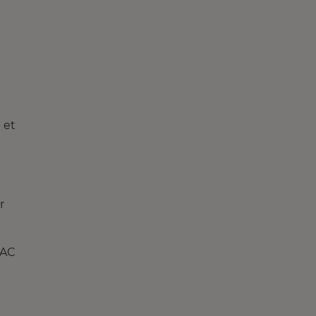
 et
r
CAC