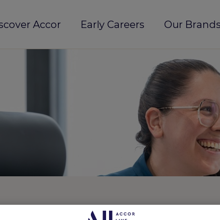
scover Accor
Early Careers
Our Brands
ce
REF5778O