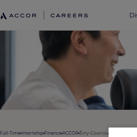
Di
Full-Time
Internship
Finance
ACCOR
Évry-Courcouronnes, Fran