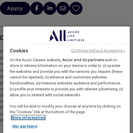
Apply
Description de l'entreprise
Cookies
Continue without Accepting →
Rejoignez un hôtel membre du réseau Accor, dont le
groupe réunit plus de 45 marques, 5 500 hôtels, 10 000
Accor and its partners
On the Accor Careers website,
wish to
restaurants et destinations lifestyle. Ici, nous croyons en
store or retrieve information on your device in order to :
operate
(i)
vous et en ce que vous apportez. Les opportunités de
the websites and provide you with the services you request (these
développement et d'évolution sont nombreuses. Chaque
cannot be rejected);
enhance and customize websites
(ii)
geste, chaque sourire, chaque action, contribuent à créer
functionalities;
measure websites audience and performance;
(iii)
un impact positif et mémorable pour nos clients, nos
profile your interests to provide you with relevant advertising;
(iv)
(v)
collègues et aussi pour notre planète. Ensemble, nous
allow you to interact with social networks.
incarnons la vision de l’hospitalité responsable.
You will be able to modify your choices at any time by clicking on
Ayez l’opportunité de devenir un Heartist®, et laissez
the "Cookies" link at the bottom of the page.
votre coeur vous guider dans ce monde où la vie bat
More information
plus fort.
Our partners