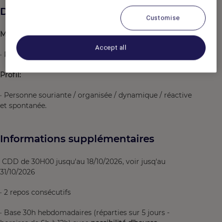
Description du poste
Customise
Missions:
Accept all
· Préparation de la mise en place et réassort du buffet.
Profil:
· Personne souriante / organisée / dynamique / réactive
et spontanée.
Informations supplémentaires
CDD de 30H00 jusqu'au 18/10/2026, voir jusq'au
31/10/2026
· 2 repos consécutifs
· Base 30h hebdomadaires (réparties sur 5 jours -