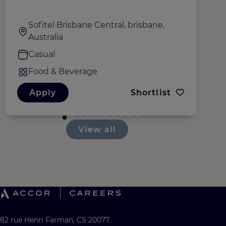
Sofitel Brisbane Central, brisbane,
Australia
Casual
Food & Beverage
Apply
Shortlist
View all
82 rue Henri Farman, CS 20077