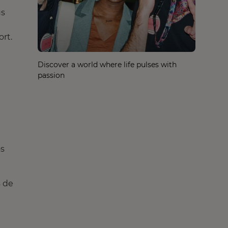
us
ort.
Discover a world where life pulses with
passion
os
s de