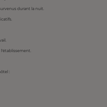
survenus durant la nuit.
catifs.
ail.
e l'établissement.
tel :