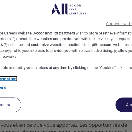
DG Convention, Roissy-en-France, France
REF107629J
 NUIT
Continue with
Accor and its partners
or Careers website,
wish to store or retrieve informat
rder to :
operate the websites and provide you with the services you request
(i)
d);
enhance and customize websites functionalities;
measure websites a
(ii)
(iii)
ce;
profile your interests to provide you with relevant advertising;
allow yo
(iv)
(v)
l networks.
 able to modify your choices at any time by clicking on the "Cookies" link at t
ormation
ers
tomise
Acc
upe réunit plus de 45 marques, 5 500 hôtels, 10 000
en vous et en ce que vous apportez. Les opportunités de