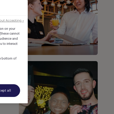
out Accepting →
ion on your
 (these cannot
udience and
u to interact
he bottom of
ept all