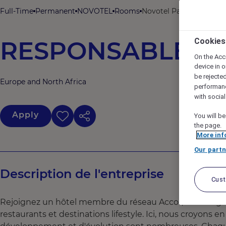
Full-Time
Permanent
NOVOTEL
Rooms
Novotel Paris Roissy C
RESPONSABLE DE
Cookies
On the Acc
device in o
be rejecte
Europe and North Africa
performan
with socia
Apply
You will be
the page.
More inf
Our partn
Description de l'entreprise
Cus
Rejoignez un hôtel membre du réseau Accor, dont le gro
restaurants et destinations lifestyle. Ici, nous croyons 