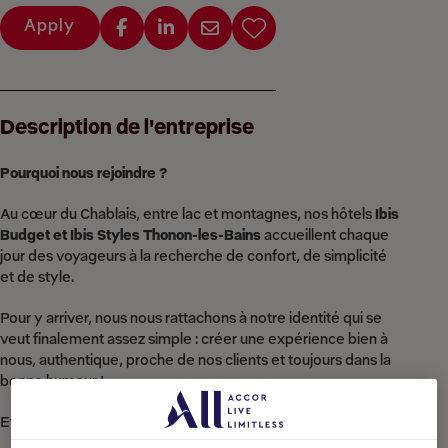
Apply
Description de l'entreprise
Pourquoi nous rejoindre ?
Au cœur du Chablais, entre lac et montagnes, nos hôtels
Ibis
Budget et Ibis Styles Thonon-les-Bains
accueillent chaque
jour des voyageurs à la recherche de confort, de simplicité
et de style.
Pour y arriver, nous nous rattachons à notre identité qui se
veut finalement assez simple : créer une expérience bien à
nous, authentique, proche de nos clients et toujours dans la
bonne humeur !
Et c’est exactement ce que nous attendons de vous !