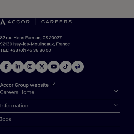
82 rue Henri Farman, CS 20077
92130 Issy-les-Moulineaux, France
TEL: +33 (0)1 45 38 86 00
Accor Group website
Careers Home
Expan
Accor Tech & Digital
Information
Expan
Why Join Accor
Personal Information
Jobs
Student Opportunities
Cookie Settings
Graduate Opportunites