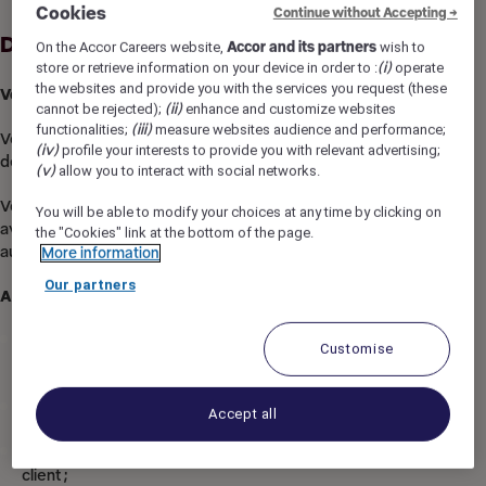
Cookies
Continue without Accepting →
Description du poste
On the Accor Careers website,
Accor and its partners
wish to
store or retrieve information on your device in order to :
(i)
operate
the websites and provide you with the services you request (these
Votre mission : faire vibrer nos hôtels
cannot be rejected);
(ii)
enhance and customize websites
functionalities;
(iii)
measure websites audience and performance;
Vous jouez un rôle central dans l'organisation et l’ambiance
(iv)
profile your interests to provide you with relevant advertising;
de nos 2 hôtels, ** et *** étoiles !
(v)
allow you to interact with social networks.
Vous aimez travailler en équipe, prendre des initiatives, vous
You will be able to modify your choices at any time by clicking on
avez le sens du relationnel, vous êtes dynamique,
the "Cookies" link at the bottom of the page.
autonome, rejoignez-nous !
More information
Our partners
Au quotidien, vous :
Gérez les réservations par e-mail ou téléphone avec
Customise
professionnalisme et réactivité ;
Gérez les départs clients, la facturation, l’encaissement ;
Accept all
Etes garant de la qualité d’accueil et de la satisfaction
client ;