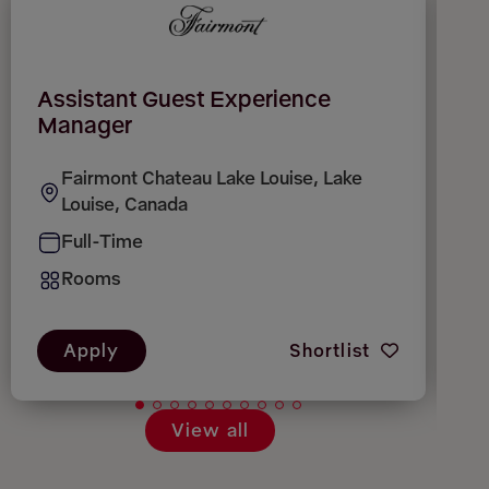
Assistant Guest Experience
G
Manager
Fairmont Chateau Lake Louise, Lake
Louise, Canada
Full-Time
Rooms
Apply
Shortlist
View all