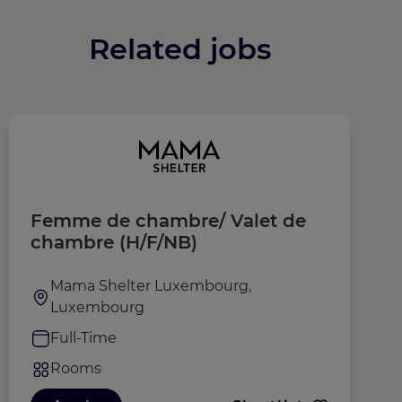
Related jobs
Femme de chambre/ Valet de
H
chambre (H/F/NB)
M
Mama Shelter Luxembourg,
Luxembourg
Full-Time
Rooms