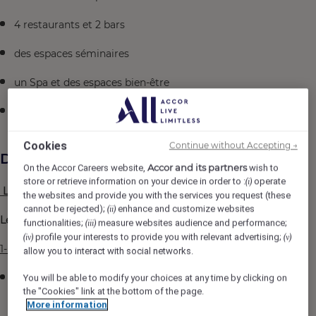
4 restaurants et 2 bars
des espaces séminaires
un Spa et des espaces bien-être
une large offre d'activités
Cookies
Continue without Accepting →
Description du poste
Accor and its partners
On the Accor Careers website,
wish to
store or retrieve information on your device in order to :
operate
(i)
Le poste, son contexte :
the websites and provide you with the services you request (these
cannot be rejected);
enhance and customize websites
(ii)
Les missions principales :
functionalities;
measure websites audience and performance;
(iii)
profile your interests to provide you with relevant advertising;
(iv)
(v)
1- Relation clients :
allow you to interact with social networks.
Vous contribuez à la satisfaction permanente du
You will be able to modify your choices at any time by clicking on
the "Cookies" link at the bottom of the page.
client en assurant une prestation de qualité dans le
More information
respect des normes et procédures en vigueurs.