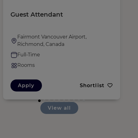
Guest Attendant
S
Fairmont Vancouver Airport,
Richmond, Canada
Full-Time
Rooms
Apply
Shortlist
View all