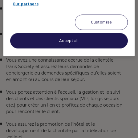
Our partners
Vous êtes garant de l'expérience et de l’accueil
personnalisé et chaleureux du client conformément à
nos critères de qualité internes
Customise
Vous anticipez l'arrivée du client en pré planifiant son
séjour dans le respect de ses souhaits, son historique
Accept all
et de l'offre commerciale choisie.
Vous avez une connaissance accrue de la clientèle
Paris Society et assurez leurs demandes de
conciergerie ou demandes spécifiques qu’elles soient
en amont ou au cours de leur séjour.
Vous portez attention à l’accueil, la gestion et le suivi
des clients et des clients spéciaux (VIP, longs séjours
etc.) pour créer un lien et profitez de chaque occasion
pour rencontrer le client.
Vous assurez la promotion de l’hôtel et le
développement de la clientèle par la fidélisation de
celle-ci