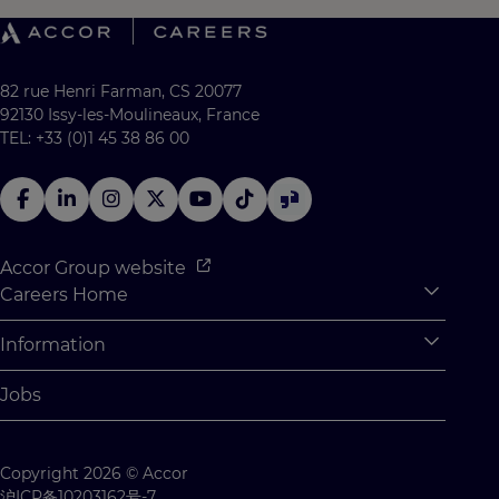
82 rue Henri Farman, CS 20077
92130 Issy-les-Moulineaux, France
TEL: +33 (0)1 45 38 86 00
Accor Group website
Careers Home
Expan
Accor Tech & Digital
Information
Expan
Why Join Accor
Personal Information
Jobs
Student Opportunities
Cookie Settings
Graduate Opportunites
Site Map
Copyright 2026 © Accor
Student Challenges
Contact us
沪ICP备10203162号-7