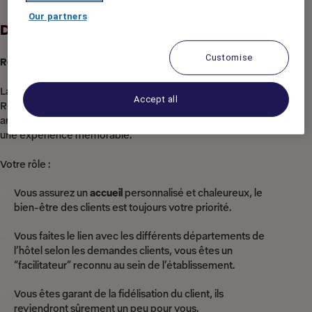
Our partners
Description du poste
Customise
Réceptionniste de nuit tournant (H/F/X)
La première impression est toujours la bonne ! En tant que
Accept all
Réceptionniste, vous prenez soin de nos clients depuis leur
arrivée jusqu'à leur départ, en vous assurant qu'ils vivent
une expérience mémorable.
Votre rôle :
Vous assurez un
accueil
personnalisé et chaleureux, le
bien-être des clients est toujours votre priorité.
Vous faites le lien avec les différents départements de
l’hôtel selon les demandes clients, vous êtes un
“facilitateur” reconnu au sein de l’établissement.
Vous êtes garant de la fidélisation du client, ils
reviendront sûrement un peu pour vous.