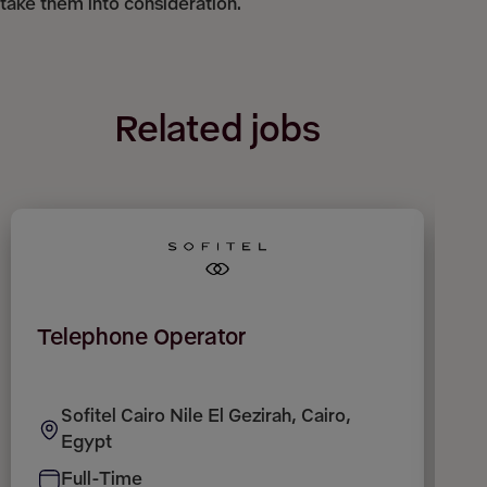
take them into consideration.
Related jobs
Telephone Operator
A
Sofitel Cairo Nile El Gezirah, Cairo,
Egypt
Full-Time