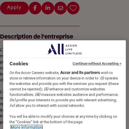
Apply
Description de l'entreprise
L’ibis Styles Paris Météor Avenue d’Italie est un hôtel 3
moderne situé dans le 13ᵉ arrondissement de Paris, à
proximité de la Porte d’Italie. Il propose des chambres
Cookies
Continue without Accepting →
confortables et climatisées, avec une décoration originale
On the Accor Careers website,
Accor and its partners
wish to
inspirée de l’univers des astres, créant une ambiance
store or retrieve information on your device in order to :
(i)
operate
chaleureuse et relaxante.
the websites and provide you with the services you request (these
cannot be rejected);
(ii)
enhance and customize websites
L’établissement est adapté aussi bien aux familles qu’aux
functionalities;
(iii)
measure websites audience and performance;
voyageurs d’affaires, avec des chambres familiales, un
(iv)
profile your interests to provide you with relevant advertising;
restaurant sur place et une salle de réunion. Il bénéficie
(v)
allow you to interact with social networks.
également d’un bon accès aux transports (métro et
tramway), permettant de rejoindre facilement les
You will be able to modify your choices at any time by clicking on
the "Cookies" link at the bottom of the page.
principaux sites touristiques de Paris.
More information