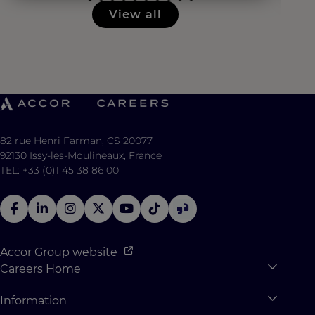
View all
82 rue Henri Farman, CS 20077
92130 Issy-les-Moulineaux, France
TEL: +33 (0)1 45 38 86 00
Accor Group website
Careers Home
Expan
Accor Tech & Digital
Information
Expan
Why Join Accor