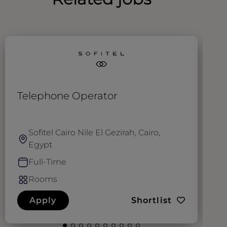
Telephone Operator
A
Sofitel Cairo Nile El Gezirah, Cairo,
Egypt
Full-Time
Rooms
Apply
Shortlist