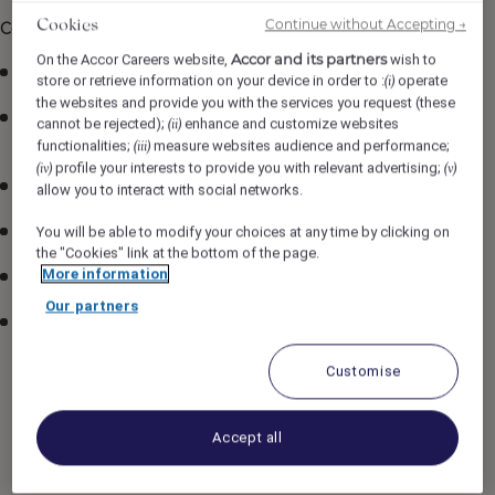
Continue without Accepting →
Cookies
Ce que l'établissement vous offre :
Accor and its partners
On the Accor Careers website,
wish to
Salaire :
22.72$/H
store or retrieve information on your device in order to :
operate
(i)
the websites and provide you with the services you request (these
Avantages et taux réduits
pour voyager dans les
cannot be rejected);
enhance and customize websites
(ii)
hôtels Accor mondialement (plus de 5700 hôtels)!
functionalities;
measure websites audience and performance;
(iii)
profile your interests to provide you with relevant advertising;
(iv)
(v)
Hébergement temporaire
disponible ($).
allow you to interact with social networks.
Plan d’assurances
concurrentiel.
You will be able to modify your choices at any time by clicking on
the "Cookies" link at the bottom of the page.
More information
Fonds de pension
avec cotisations de l’employeur.
Our partners
Programme d’aide aux employés
(PAE) offert
gratuitement, incluant :
Soutien en santé mentale
Customise
Conseils juridiques et financiers
Accept all
Services en santé et nutrition