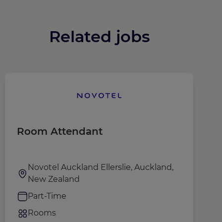
Related jobs
Room Attendant
S
(
Novotel Auckland Ellerslie, Auckland,
New Zealand
Part-Time
Rooms