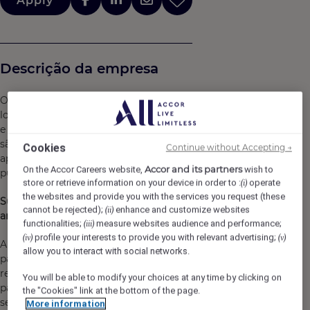
Apply
Descrição da empresa
O Pullman São Paulo Ibirapuera é um hotel premium
localizado perto do Parque Ibirapuera, da Av. 23 de Maio
e dos bairros mais importantes de São Paulo. Os espaços
são perfeitos para trabalhar, criar e se conectar, seja nos
Cookies
Continue without Accepting →
apartamentos design, em eventos disruptivos ou na vida
Accor and its partners
On the Accor Careers website,
wish to
pulsante do nosso lobby.
store or retrieve information on your device in order to :
operate
(i)
the websites and provide you with the services you request (these
Sua inspiração encontrará novas referências em nossa
cannot be rejected);
enhance and customize websites
(ii)
arte.
functionalities;
measure websites audience and performance;
(iii)
profile your interests to provide you with relevant advertising;
(iv)
(v)
Além de uma experiência estimulante, este é o lugar
allow you to interact with social networks.
para ficar à vontade em todos os momentos, uma
reunião de negócios, um jantar com amigos ou até um
You will be able to modify your choices at any time by clicking on
passeio no parque, sendo perfeito para quem quer se
the "Cookies" link at the bottom of the page.
sentir em casa em qualquer lugar.
More information