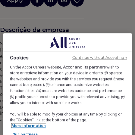
Apply
Descrição da empresa
Somos a Accor. Somos líderes mundiais em
Hospitalidade Aumentada. Somos mais de 230.000
especialistas em hospitalidade colocando as pessoas no
Cookies
Continue without Accepting →
centro do que fazemos, criando novas conexões e
Accor and its partners
On the Accor Careers website,
wish to
emoções para nossos hóspedes, nutrindo uma
store or retrieve information on your device in order to :
operate
(i)
verdadeira paixão pelo serviço e conquistas além dos
the websites and provide you with the services you request (these
limites.
cannot be rejected);
enhance and customize websites
(ii)
Tudo o que vem faz do coração, e é por isso que somos
functionalities;
measure websites audience and performance;
(iii)
os maiores na arte de receber, conectar e servir. Somos
profile your interests to provide you with relevant advertising;
(iv)
(v)
muito mais do que acomodação e hotéis. Nossa
allow you to interact with social networks.
promessa é superar todas as expectativas, promovendo
inclusão, cuidado e um serviço impecável. Estamos
You will be able to modify your choices at any time by clicking on
atentos ao mundo, ao que as pessoas procuram.
the "Cookies" link at the bottom of the page.
More information
Our partners