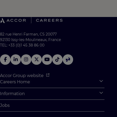
82 rue Henri Farman, CS 20077
92130 Issy-les-Moulineaux, France
TEL: +33 (0)1 45 38 86 00
Accor Group website
Careers Home
Expan
Accor Tech & Digital
Information
Expan
Why Join Accor
Personal Information
Jobs
Student Opportunities
Cookie Settings
Graduate Opportunites