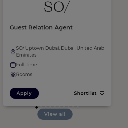
Guest Relation Agent
G
SO/ Uptown Dubai, Dubai, United Arab
Emirates
Full-Time
Rooms
Apply
Shortlist
View all