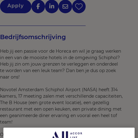
Apply
Bedrijfsomschrijving
Heb jij een passie voor de Horeca en wil je graag werken
in een van de mooiste hotels in de omgeving Schiphol?
Heb jij zin om jouw grenzen te verleggen en onderdeel
te worden van een leuk team? Dan ben je dus op zoek
naar ons!
Novotel Amsterdam Schiphol Airport (NASA) heeft 314
kamers, 17 meeting zalen met verschillende capaciteiten,
The B House (een grote event locatie), een gezellig
restaurant met een open keuken, een private dining met
een geanimeerde diner ervaring en vooral een heel tof
team!
Onze missie én passie is om te zorgen dat iedereen zich