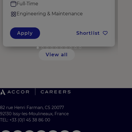
Full-Time
Engineering & Maintenance
Apply
Shortlist
View all
82 rue Henri Farman, CS 20077
92130 Issy-les-Moulineaux, France
TEL: +33 (0)1 45 38 86 00