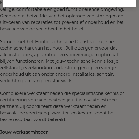
kunnen zowel onze gasten als collega's rekenen op een
veilige, comfortabele en goed functionerende omgeving.
Geen dag is hetzelfde: van het oplossen van storingen en
uitvoeren van reparaties tot preventief onderhoud en het
bewaken van de veiligheid in het hotel.
Samen met het Hoofd Technische Dienst vorm je het
technische hart van het hotel. Jullie zorgen ervoor dat
alle installaties, apparatuur en voorzieningen optimaal
blijven functioneren. Met jouw technische kennis los je
zelfstandig veelvoorkomende storingen op en voer je
onderhoud uit aan onder andere installaties, sanitair,
verlichting en hang- en sluitwerk.
Complexere werkzaamheden die specialistische kennis of
certificering vereisen, besteed je uit aan vaste externe
partners. Jij coördineert deze werkzaamheden en
bewaakt de voortgang, kwaliteit en kosten, zodat het
beste resultaat wordt behaald.
Jouw werkzaamheden