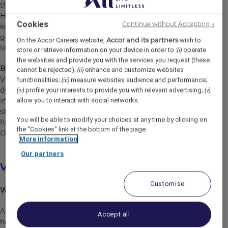
thuis voelt. Als je bij ons komt werken, word je een
Heartist® omdat gastvrijheid bij ons vanuit het hart
Cookies
Continue without Accepting →
komt! Samen staan we iedere dag weer klaar om onze
gasten een onvergetelijke herinnering te geven. Word jij
Accor and its partners
On the Accor Careers website,
wish to
lid van ons team?
store or retrieve information on your device in order to :
operate
(i)
the websites and provide you with the services you request (these
Ben jij onze nieuwe technische alleskunner?
cannot be rejected);
enhance and customize websites
(ii)
Vind jij het leuk om onderdeel te worden van een zeer
functionalities;
measure websites audience and performance;
(iii)
dynamisch hotel met een team dat volop inzet op
profile your interests to provide you with relevant advertising;
(iv)
(v)
innovatie en duurzaamheid? Een hotel dat nooit stil
allow you to interact with social networks.
staat en waar elke dag weer anders is? Hou jij ervan je
You will be able to modify your choices at any time by clicking on
handen uit de mouwen te steken en de klus te klaren?
the "Cookies" link at the bottom of the page.
Dan zijn wij op zoek naar jou!
More information
Our partners
Vacatureomschrijving
Customise
Wat ga je doen?
Als Medewerker Technische Dienst zorg jij ervoor dat ons
Accept all
hotel technisch in topconditie blijft. Dankzij jouw inzet