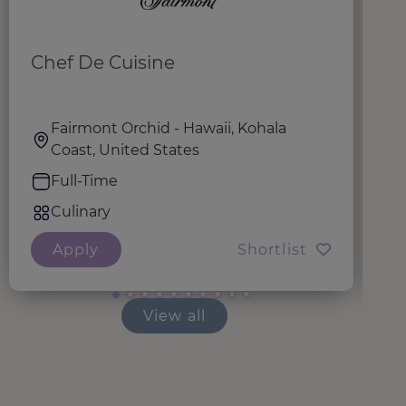
Chef De Cuisine
J
Fairmont Orchid - Hawaii, Kohala
Coast, United States
Full-Time
Culinary
Apply
Shortlist
View all