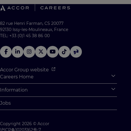
82 rue Henri Farman, CS 20077
92130 Issy-les-Moulineaux, France
TEL: +33 (0)1 45 38 86 00
Accor Group website
Careers Home
Expan
Accor Tech & Digital
Information
Expan
Why Join Accor
Personal Information
Jobs
Student Opportunities
Cookie Settings
Graduate Opportunites
Site Map
Copyright 2026 © Accor
Student Challenges
Contact us
沪ICP备10203162号-7