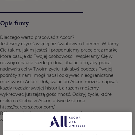
Opis firmy
Dlaczego warto pracować z Accor?
Jesteśmy czymś więcej niż światowym liderem. Witamy
Cię takim, jakim jesteś i proponujemy pracę oraz markę,
która pasuje do Twojej osobowości. Wspieramy Cię w
rozwoju i nauce każdego dnia, dbając o to, aby praca
nadawała cel w Twoim życiu, tak abyś podczas Twojej
podróży z nami mógł nadal odkrywać nieograniczone
możliwości Accor. Dołączając do Accor, możesz napisać
każdy rozdział swojej historii, a razem możemy
wykreować jutrzejszą gościnność. Odkryj życie, które
czeka na Ciebie w Accor, odwiedź stronę
https://careers.accor.com/.
Rób to, co kochasz, dbaj o świat, odważysz się
zakwestionować status quo! #BELIMITLESS