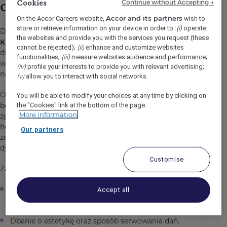
Cookies
Continue without Accepting →
Opis oferty pracy
Accor and its partners
On the Accor Careers website,
wish to
(i)
store or retrieve information on your device in order to :
operate
Do naszego zespołu poszukujemy osoby na stanowisko
the websites and provide you with the services you request (these
Kucharza / Kucharki
, która z pasją do gotowania i
(ii)
cannot be rejected);
enhance and customize websites
dbałością o najwyższą jakość potraw będzie
(iii)
functionalities;
measure websites audience and performance;
współtworzyć wyjątkowe doświadczenia kulinarne
(iv)
profile your interests to provide you with relevant advertising;
naszych Gości.
(v)
allow you to interact with social networks.
Osoba zatrudniona na stanowisku Kucharza/Kucharki
You will be able to modify your choices at any time by clicking on
będzie odpowiedzialna za przygotowywanie potraw
the "Cookies" link at the bottom of the page.
More information
zgodnie z obowiązującymi recepturami i standardami
hotelu. Poszukujemy osoby zaangażowanej, dobrze
Our partners
zorganizowanej oraz potrafiącej efektywnie pracować w
dynamicznym środowisku gastronomicznym.
Customise
Zakres obowiązków
Przygotowywanie potraw zgodnie z obowiązującymi
Accept all
recepturami i standardami jakości.
Dbanie o estetykę oraz sposób serwowania dań.