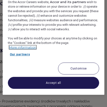
Accor and its partners
On the Accor Careers website,
wish to
Opis oferty pracy
(i)
store or retrieve information on your device in order to :
operate
the websites and provide you with the services you request (these
Do naszego zespołu poszukujemy doświadczonej osoby
(ii)
cannot be rejected);
enhance and customize websites
na stanowisko
Głównego Księgowego
, odpowiedzialnej
(iii)
functionalities;
measure websites audience and performance;
(iv)
za kompleksowe prowadzenie ksiąg rachunkowych,
profile your interests to provide you with relevant advertising;
(v)
allow you to interact with social networks.
nadzór nad zespołem księgowości oraz zapewnienie
zgodności działań z obowiązującymi przepisami.
You will be able to modify your choices at any time by clicking on
the "Cookies" link at the bottom of the page.
More information
Kwalifikacje
Our partners
Zakres obowiązków:
Customise
• Nadzór merytoryczny i organizacyjny nad pracą
podległego personelu księgowego
Accept all
• Prowadzenie pełnej księgowości zgodnie z przepisami
prawa podatkowego oraz ustawą o rachunkowości
• Prowadzenie ewidencji środków trwałych i nakładów
inwestycyjnych związanych z procesem oddania hotelu