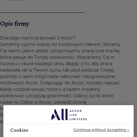
Opis firmy
Dlaczego warto pracować z Accor?
Jesteśmy czymś więcej niż światowym liderem. Witamy
Cię takim, jakim jesteś i proponujemy pracę oraz markę,
która pasuje do Twojej osobowości. Wspieramy Cię w
rozwoju i nauce każdego dnia, dbając o to, aby praca
nadawała cel w Twoim życiu, tak abyś podczas Twojej
podróży z nami mógł nadal odkrywać nieograniczone
możliwości Accor. Dołączając do Accor, możesz napisać
każdy rozdział swojej historii, a razem możemy
wykreować jutrzejszą gościnność. Odkryj życie, które
czeka na Ciebie w Accor, odwiedź stronę
https://careers.accor.com/.
Rób to, co kochasz, dbaj o świat, odważysz się
zakwestionować status quo! #BELIMITLESS
Cookies
Continue without Accepting →