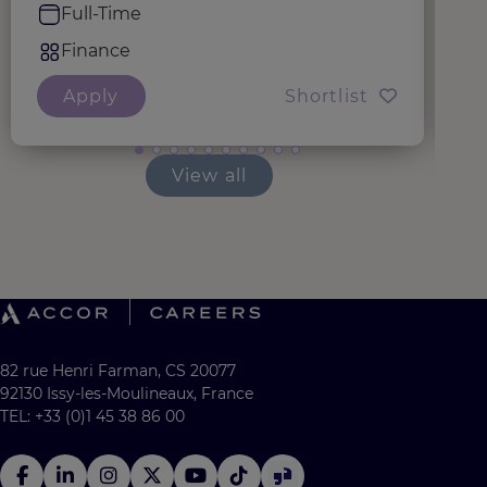
Full-Time
Finance
Apply
Shortlist
View all
82 rue Henri Farman, CS 20077
92130 Issy-les-Moulineaux, France
TEL: +33 (0)1 45 38 86 00