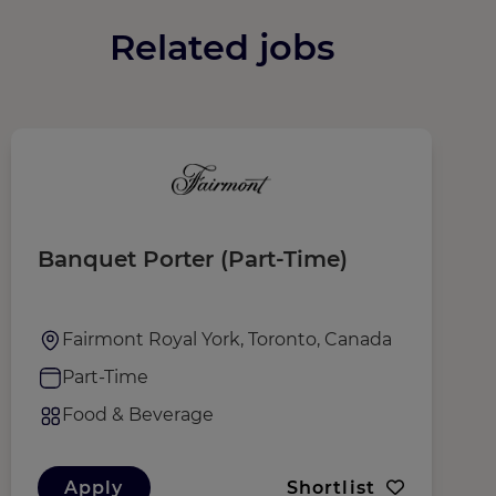
Related jobs
Banquet Porter (Part-Time)
M
Fairmont Royal York, Toronto, Canada
Part-Time
Food & Beverage
Apply
Shortlist