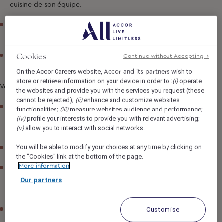
cuisine de son équipe.
Garantir l'hygiène, de la sécurité et de la qualité alimentaire
dans l'établissement
Cookies
Optimiser les résultats relatifs au fonctionnement de sa
Continue without Accepting →
cuisine sous la responsabilité de son Chef.
On the Accor Careers website,
wish to
Accor and its partners
store or retrieve information on your device in order to :
operate
(i)
Votre profil
the websites and provide you with the services you request (these
cannot be rejected);
enhance and customize websites
(ii)
Titulaire d’un CAP/BTS Cuisine et vous disposez déjà d’une
functionalities;
measure websites audience and performance;
(iii)
première expérience significative et réussie sur un poste
profile your interests to provide you with relevant advertising;
(iv)
allow you to interact with social networks.
similaire
(v)
You will be able to modify your choices at any time by clicking on
Connaissance des normes HACCP
the "Cookies" link at the bottom of the page.
More information
Votre sens de l’organisation et votre souci de l’hygiène et
de la sécurité alimentaire sont des atouts indispensables
Our partners
pour répondre efficacement aux exigences du métier.
Customise
Vous êtes dynamique et pédagogue.