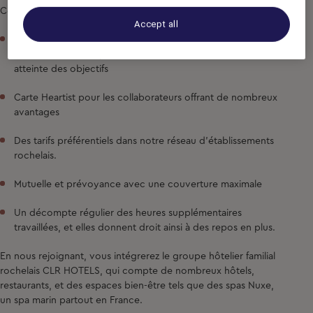
Ce que vous propose notre établissement :
Accept all
Prime équivalente à un 13ème mois, versée
trimestriellement à partir de 6 mois d'ancienneté selon
atteinte des objectifs
Carte Heartist pour les collaborateurs offrant de nombreux
avantages
Des tarifs préférentiels dans notre réseau d’établissements
rochelais.
Mutuelle et prévoyance avec une couverture maximale
Un décompte régulier des heures supplémentaires
travaillées, et elles donnent droit ainsi à des repos en plus.
En nous rejoignant, vous intégrerez le groupe hôtelier familial
rochelais CLR HOTELS, qui compte de nombreux hôtels,
restaurants, et des espaces bien-être tels que des spas Nuxe,
un spa marin partout en France.