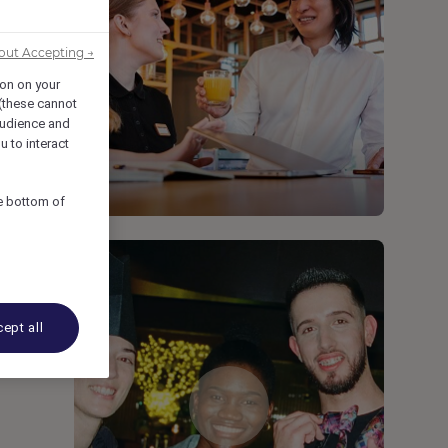
out Accepting →
ion on your
 (these cannot
udience and
u to interact
he bottom of
ept all