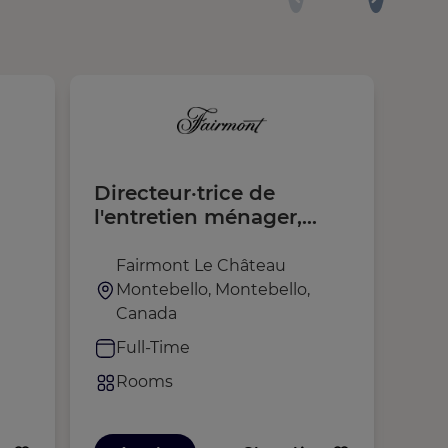
Directeur·trice de
Lo
l'entretien ménager,
Chi
temps plein (H/F/D)
Fairmont Le Château
M
Montebello, Montebello,
M
Canada
F
Full-Time
R
Rooms