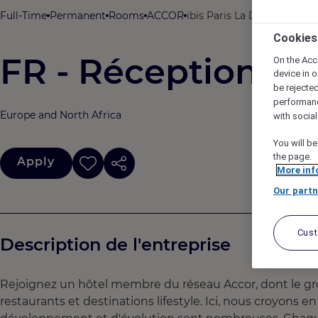
Full-Time
Permanent
Rooms
ACCOR
ibis Paris La Défense Co
Cookies
FR - Réceptionnist
On the Acc
device in o
be rejecte
performan
Europe and North Africa
with socia
You will be
the page.
Apply
More inf
Our partn
Cus
Description de l'entreprise
Rejoignez un hôtel membre du réseau Accor, dont le gro
restaurants et destinations lifestyle. Ici, nous croyons 