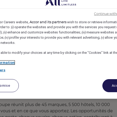
urbevoie, COURBEVOIE, France
REF5058G
Continue with
e (H/F/X)
Accor and its partners
or Careers website,
wish to store or retrieve informat
rder to :
operate the websites and provide you with the services you request
(i)
d);
enhance and customize websites functionalities;
measure websites a
(ii)
(iii)
ce;
profile your interests to provide you with relevant advertising;
allow yo
(iv)
(v)
l networks.
 able to modify your choices at any time by clicking on the "Cookies" link at t
ormation
ers
tomise
Acc
upe réunit plus de 45 marques, 5 500 hôtels, 10 000
en vous et en ce que vous apportez. Les opportunités de