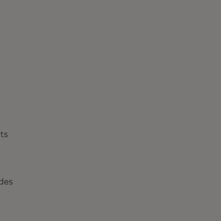
ts
 des