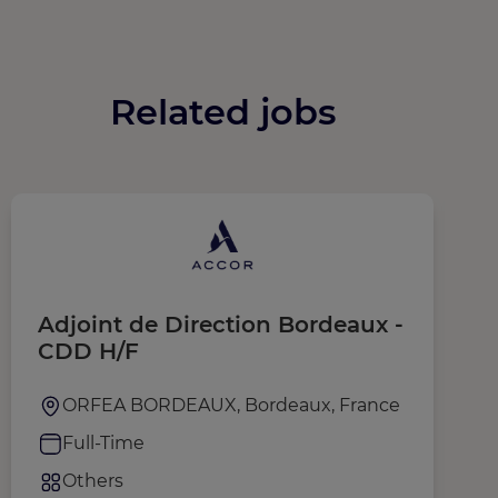
Related jobs
Adjoint de Direction Bordeaux -
P
CDD H/F
ORFEA BORDEAUX, Bordeaux, France
Full-Time
Others