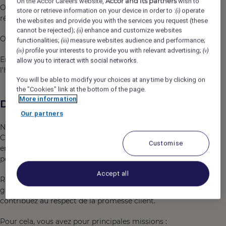
Accor and its partners
On the Accor Careers website,
wish to
Offrir des solutions clef en main pour l'organisation de
store or retrieve information on your device in order to :
operate
(i)
réunions et de séminaires.
the websites and provide you with the services you request (these
cannot be rejected);
enhance and customize websites
(ii)
Orfea, quelles sont nos valeurs ?
functionalities;
measure websites audience and performance;
(iii)
profile your interests to provide you with relevant advertising;
(iv)
(v)
Engagement, coopération, satisfaction client, sens de
allow you to interact with social networks.
l'hospitalité.
You will be able to modify your choices at any time by clicking on
the "Cookies" link at the bottom of the page.
More information
Description du poste
Our partners
Nous recherchons pour notre Résidence ORFEA Paris
Charolais (150 chambres), un(e) Employé(e) Polyvalent(e)
Customise
en CDI, 15h/semaine. Le poste est à pourvoir dès que
possible le samedi et dimanche : 07h00 - 15h15
Accept all
Rattaché(e) au Directeur de Résidence, vous êtes le
garant du bon déroulement du petit déjeuner et vous
contribuez au respect de la promesse client.
Pour cela, vous avez pour principales missions :