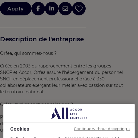
Apply
Description de l'entreprise
Orfea, qui sommes-nous ?
Créée en 2003 du rapprochement entre les groupes
SNCF et Accor, Orfea assure l'hébergement du personnel
SNCF en déplacement professionnel grâce à 330
collaborateurs exerçant leur métier avec passion sur tout
le territoire national.
Orfea, quelles sont nos missions ?
Proposer un hébergement sur-mesure au sein du réseau
des résidences Orfea et des prestataires hôteliers pour
Cookies
Continue without Accepting →
une activité d 1.3 million de nuitées/an.