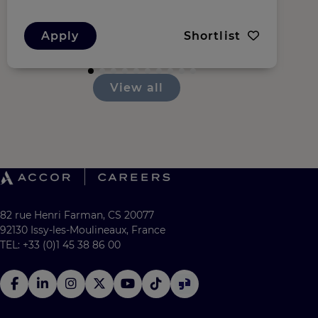
Apply
Shortlist
View all
82 rue Henri Farman, CS 20077
92130 Issy-les-Moulineaux, France
TEL: +33 (0)1 45 38 86 00