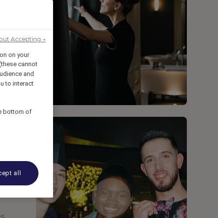
out Accepting →
ion on your
 (these cannot
udience and
u to interact
he bottom of
ept all
es