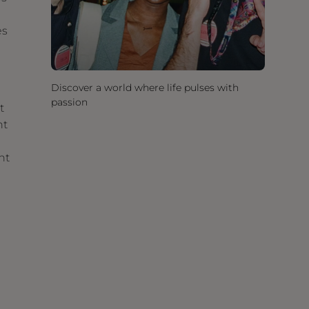
es
Discover a world where life pulses with
passion
t
nt
nt