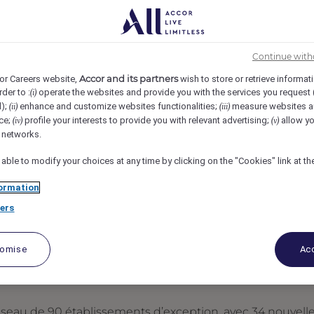
yal Palm Marrakech, Marrakesh, Morocco
REF103194S
Continue with
la restauration
Accor and its partners
or Careers website,
wish to store or retrieve informat
rder to :
operate the websites and provide you with the services you request
(i)
d);
enhance and customize websites functionalities;
measure websites a
(ii)
(iii)
ce;
profile your interests to provide you with relevant advertising;
allow yo
(iv)
(v)
l networks.
 able to modify your choices at any time by clicking on the "Cookies" link at t
ormation
ers
tomise
Acc
éseau de 90 établissements d’exception, avec 34 nouvell