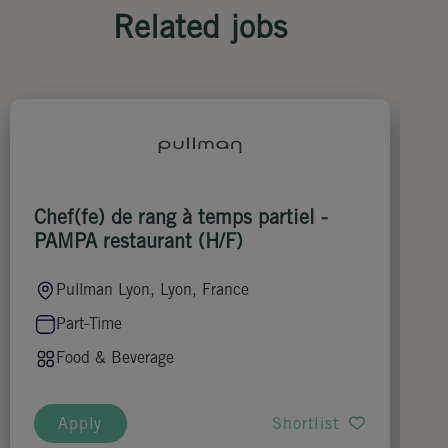
Related jobs
Chef(fe) de rang à temps partiel -
Ch
PAMPA restaurant (H/F)
Pullman Lyon, Lyon, France
Part-Time
Food & Beverage
Apply
Shortlist