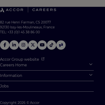
82 rue Henri Farman, CS 20077
92130 Issy-les-Moulineaux, France
TEL: +33 (0)1 45 38 86 00
Accor Group website
Careers Home
Expan
Accor Tech & Digital
Information
Expan
Why Join Accor
Personal Information
Jobs
Student Opportunities
Cookie Settings
Graduate Opportunites
Site Map
Copyright 2026 © Accor
Student Challenges