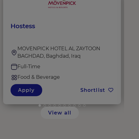
Hostess
W
MOVENPICK HOTEL AL ZAYTOON
BAGHDAD, Baghdad, Iraq
Full-Time
Food & Beverage
Apply
Shortlist
View all