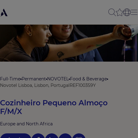
Full-Time
Permanent
NOVOTEL
Food & Beverage
Novotel Lisboa, Lisbon, Portugal
REF100359Y
Cozinheiro Pequeno Almoço
F/M/X
Europe and North Africa