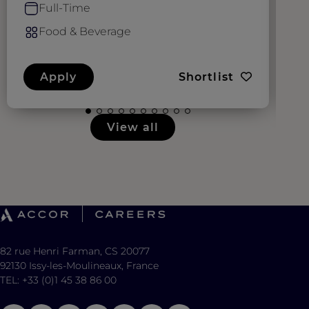
Full-Time
Food & Beverage
Apply
Shortlist
View all
82 rue Henri Farman, CS 20077
92130 Issy-les-Moulineaux, France
TEL: +33 (0)1 45 38 86 00