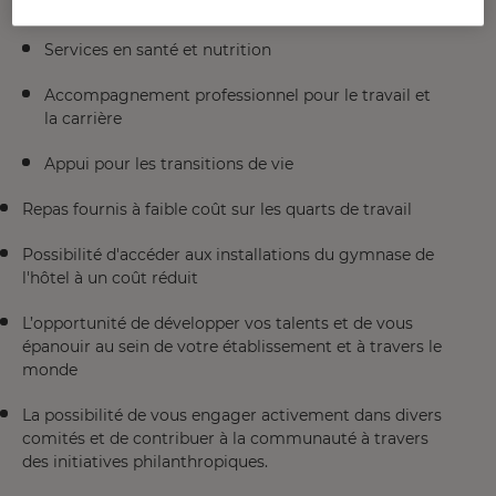
Conseils juridiques et financiers
Services en santé et nutrition
Accompagnement professionnel pour le travail et
la carrière
Appui pour les transitions de vie
Repas fournis à faible coût sur les quarts de travail
Possibilité d'accéder aux installations du gymnase de
l'hôtel à un coût réduit
L’opportunité de développer vos talents et de vous
épanouir au sein de votre établissement et à travers le
monde
La possibilité de vous engager activement dans divers
comités et de contribuer à la communauté à travers
des initiatives philanthropiques.