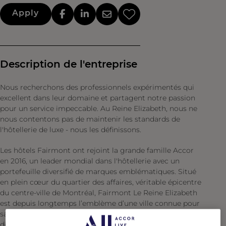
Apply
Description de l'entreprise
Nous recherchons des professionnels expérimentés qui
excellent dans leur domaine et partagent notre passion
pour un service impeccable. Au Reine Elizabeth, nous ne
nous contentons pas de maintenir les standards de
l'hôtellerie de luxe - nous les définissons.
Les hôtels Fairmont ont rejoint la grande famille Accor
en 2016, un leader mondial dans l'hôtellerie avec un
portefeuille diversifié de marques emblématiques. Situé
en plein cœur du quartier des affaires, véritable épicentre
du centre-ville de Montréal, Fairmont Le Reine Elizabeth
est depuis longtemps l’emblème d’une ville connue pour
sa créativité, son esprit de collaboration, sa culture et son
divertissement. Inauguré en 1958, Le Reine Elizabeth est