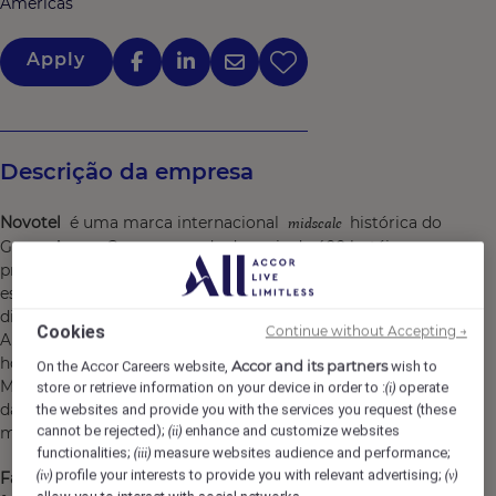
Americas
Apply
Descrição da empresa
Novotel
é uma marca internacional
histórica do
midscale
Grupo Accor. Com uma rede de mais de 400 hotéis e
presente em mais de 60 países os hotéis da rede Novotel
estão situados no coração das principais cidades,
distritos de negócios e destinos turísticos internacionais.
Cookies
Continue without Accepting →
A marca tem como missão oferecer uma experiência de
hospitalidade valiosa, além de conceitos envolventes.
Accor and its partners
On the Accor Careers website,
wish to
Modernidade, flexibilidade e eficiência compõem o DNA
store or retrieve information on your device in order to :
operate
(i)
da marca. Trazendo descontração e serviços cordiais a
the websites and provide you with the services you request (these
cannot be rejected);
enhance and customize websites
marca possui dois grandes pilares:
(ii)
functionalities;
measure websites audience and performance;
(iii)
profile your interests to provide you with relevant advertising;
(iv)
(v)
Família:
Trazendo ambientes perfeitos para que as