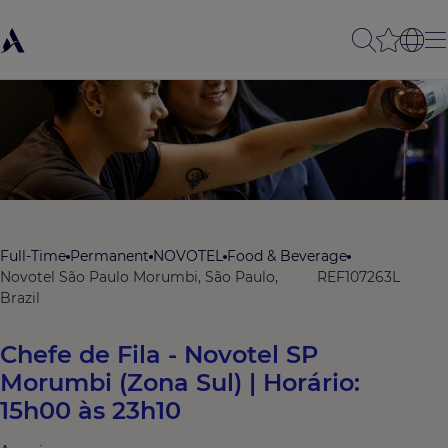
Full-Time
Permanent
NOVOTEL
Food & Beverage
Novotel São Paulo Morumbi, São Paulo,
REF107263L
Brazil
Chefe de Fila - Novotel SP
Morumbi (Zona Sul) | Horário:
15h00 às 23h10