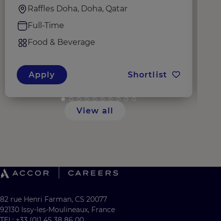
Raffles Doha, Doha, Qatar
Full-Time
Food & Beverage
Apply
Shortlist
View all
82 rue Henri Farman, CS 20077
92130 Issy-les-Moulineaux, France
TEL: +33 (0)1 45 38 86 00