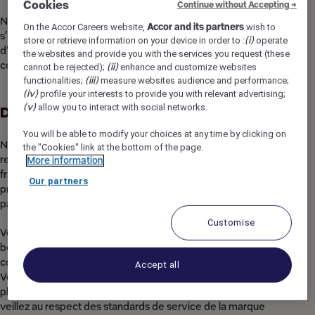
Cookies
Continue without Accepting →
Nous recherchons un chef de réception souhaitant
On the Accor Careers website,
Accor and its partners
wish to
s’impliquer dans un établissement à taille humaine, au sein
store or retrieve information on your device in order to :
(i)
operate
d’une équipe terrain, avec un vrai rôle d’animation, de
the websites and provide you with the services you request (these
coordination et de relais auprès de la direction.
cannot be rejected);
(ii)
enhance and customize websites
functionalities;
(iii)
measure websites audience and performance;
(iv)
profile your interests to provide you with relevant advertising;
(v)
allow you to interact with social networks.
Description du poste
You will be able to modify your choices at any time by clicking on
Nous recherchons un(e) Chef(fe) de réception pour
the "Cookies" link at the bottom of the page.
rejoindre l’équipe de l’ibis Paris Meudon Vélizy, hôtel
More information
franchisé Accor de 94 chambres situé à Meudon-la-Forêt, à
Our partners
proximité de Vélizy et des principaux axes du sud-ouest
parisien.
Customise
Véritable relais opérationnel de la direction, vous assurez le
bon fonctionnement du service réception au quotidien et
contribuez activement à la qualité de l’expérience client.
Accept all
Vous encadrez l’équipe de réception, organisez les
plannings, accompagnez les collaborateurs sur le terrain et
veillez au respect des standards de service de la marque