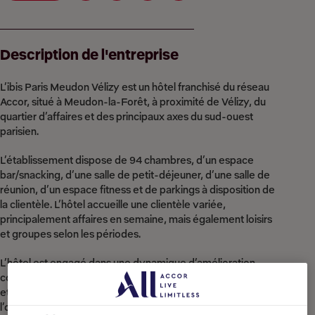
Description de l'entreprise
L’ibis Paris Meudon Vélizy est un hôtel franchisé du réseau
Accor, situé à Meudon-la-Forêt, à proximité de Vélizy, du
quartier d’affaires et des principaux axes du sud-ouest
parisien.
L’établissement dispose de 94 chambres, d’un espace
bar/snacking, d’une salle de petit-déjeuner, d’une salle de
réunion, d’un espace fitness et de parkings à disposition de
la clientèle. L’hôtel accueille une clientèle variée,
principalement affaires en semaine, mais également loisirs
et groupes selon les périodes.
L’hôtel est engagé dans une dynamique d’amélioration
continue, avec des espaces communs récemment rénovés
et une volonté forte de renforcer la qualité de service,
l’organisation opérationnelle et l’expérience client.