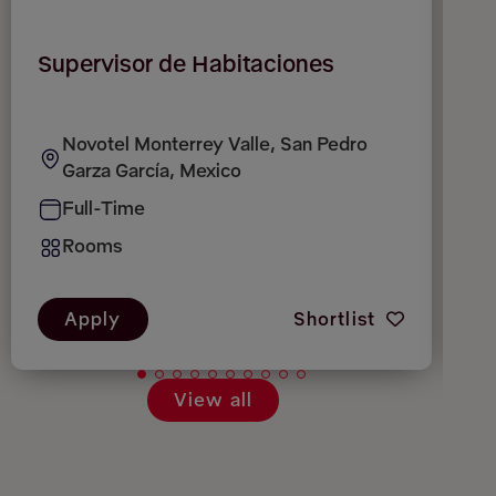
Supervisor de Habitaciones
C
R
M
Novotel Monterrey Valle, San Pedro
Garza García, Mexico
Full-Time
Rooms
Apply
Shortlist
View all