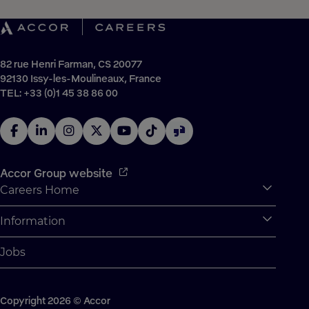
82 rue Henri Farman, CS 20077
92130 Issy-les-Moulineaux, France
TEL: +33 (0)1 45 38 86 00
Accor Group website
Careers Home
Expan
Accor Tech & Digital
Information
Expan
Why Join Accor
Personal Information
Jobs
Student Opportunities
Cookie Settings
Graduate Opportunites
Site Map
Student Challenges
Copyright 2026 © Accor