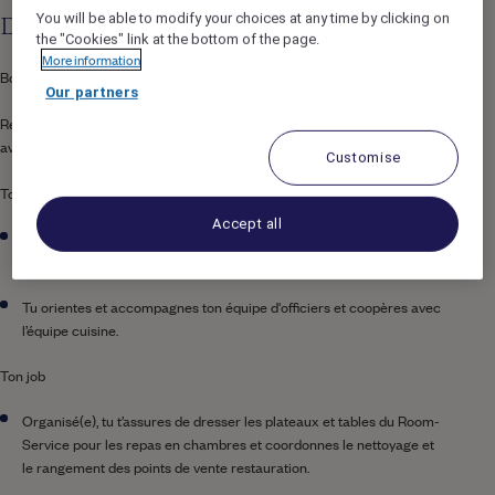
You will be able to modify your choices at any time by clicking on
Description du poste
the "Cookies" link at the bottom of the page.
More information
Bonne nouvelle, notre équipe recrute !
Our partners
Rejoins notre équipe Room Service & Banquets pour vivre une
aventure unique !
Customise
Ton équipe
Accept all
Tu es coaché(e) par coaché(e) par Philomène, notre Responsable
Room Service & Banquets et son équipe de managers.
Tu orientes et accompagnes ton équipe d'officiers et coopères avec
l’équipe cuisine.
Ton job
Organisé(e), tu t’assures de dresser les plateaux et tables du Room-
Service pour les repas en chambres et coordonnes le nettoyage et
le rangement des points de vente restauration.