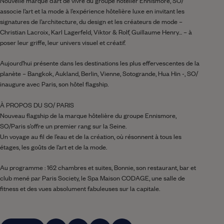
Nouvelle marque d’art de vivre du groupe hôtelier Ennismore, SO/
associe l’art et la mode à l’expérience hôtelière luxe en invitant les
signatures de l’architecture, du design et les créateurs de mode –
Christian Lacroix, Karl Lagerfeld, Viktor & Rolf, Guillaume Henry… – à
poser leur griffe, leur univers visuel et créatif.
Aujourd’hui présente dans les destinations les plus effervescentes de la
planète – Bangkok, Aukland, Berlin, Vienne, Sotogrande, Hua Hin -, SO/
inaugure avec Paris, son hôtel flagship.
À PROPOS DU SO/ PARIS
Nouveau flagship de la marque hôtelière du groupe Ennismore,
SO/Paris s’offre un premier rang sur la Seine.
Un voyage au fil de l’eau et de la création, où résonnent à tous les
étages, les goûts de l’art et de la mode.
Au programme : 162 chambres et suites, Bonnie, son restaurant, bar et
club mené par Paris Society, le Spa Maison CODAGE, une salle de
fitness et des vues absolument fabuleuses sur la capitale.