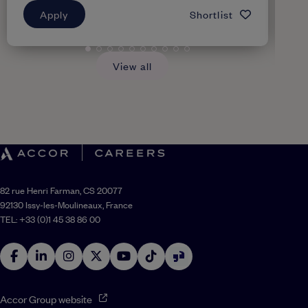
Apply
Shortlist
View all
82 rue Henri Farman, CS 20077
92130 Issy-les-Moulineaux, France
TEL: +33 (0)1 45 38 86 00
Accor Group website