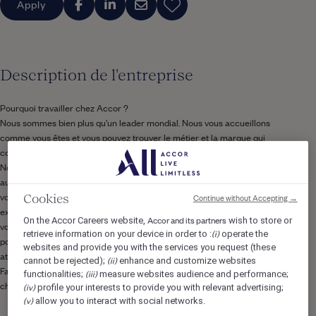
Apply
Description de l'entreprise
Pourquoi travailler chez Accor ?
Nous sommes bien plus qu’un leader mondial. Nous vous accueillons
comme vous êtes et vous pouvez trouver le métier et la marque qui
correspond à votre personnalité.
Nous vous accompagnons dans votre évolution et votre apprentissage
au quotidien, nous nous assurons que votre travail apporte du sens à
votre vie. Ainsi, durant votre expérience avec nous, vous pouvez
Continue without Accepting →
Cookies
explorer les possibilités illimitée du Groupe Accor.En rejoignant Accor,
Accor and its partners
On the Accor Careers website,
wish to store or
vous écrivez chaque chapitre de votre histoire et ensemble nous
(i)
retrieve information on your device in order to :
operate the
pouvons imaginer l’Hôtellerie de demain. Découvrez la vie qui vous
websites and provide you with the services you request (these
attend chez Accor, https://careers.accor.com/.
(ii)
cannot be rejected);
enhance and customize websites
Faites ce que vous aimez, prenez soin du monde qui vous entoure, oser
(iii)
functionalities;
measure websites audience and performance;
challenger le status quo ! #BELIMITLESS
(iv)
profile your interests to provide you with relevant advertising;
(v)
allow you to interact with social networks.