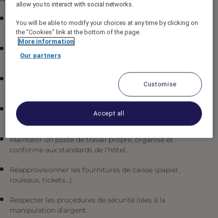
allow you to interact with social networks.
Encaisser les paiements (espèces, cartes bancaires,
You will be able to modify your choices at any time by clicking on
charges en chambre, etc.).
the "Cookies" link at the bottom of the page.
More information
Émettre les factures et reçus, et assurer leur
Our partners
exactitude.
Gérer l’ouverture et la clôture de caisse : comptage,
Customise
justification des écarts, édition des rapports.
Assurer le suivi des ventes quotidiennes et signaler
Accept all
toute anomalie ou erreur de caisse.
Maintenir un poste de travail propre, organisé et
conforme aux standards de l’hôtel.
Réapprovisionner les fournitures de caisse (papier,
rouleaux, tickets…).
Respecter les procédures de sécurité liées à la
manipulation d’argent.