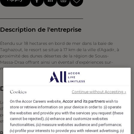
Description de l'entreprise
Étendu sur 18 hectares en bord de mer dans la baie de
Taghazout, le resort se situe à 17 km de la ville d’Agadir, à
proximité des dunes désertes de la région de Souss-
Massa-Draa offrant ainsi un éventail d’expériences sur-
mesure.
Description du poste
Continue without Accepting →
Cookies
Accor and its partners
On the Accor Careers website,
wish to
Le Caissier / la caissière a pour mission principale
store or retrieve information on your device in order to :
operate
(i)
d'assurer la gestion des opérations de caisse au sein du
the websites and provide you with the services you request (these
point de vente, garantir l’exactitude des encaissements
cannot be rejected);
enhance and customize websites
(ii)
et offrir un service fluide et courtois à la clientèle.
functionalities;
measure websites audience and performance;
(iii)
profile your interests to provide you with relevant advertising;
(iv)
(v)
Responsabilités :