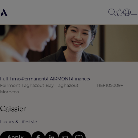
Full-Time
Permanent
FAIRMONT
Finance
Fairmont Taghazout Bay, Taghazout,
REF105009F
Morocco
Caissier
Luxury & Lifestyle
Apply