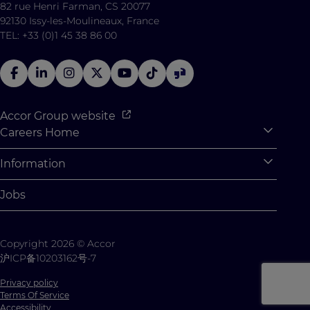
82 rue Henri Farman, CS 20077
92130 Issy-les-Moulineaux, France
TEL: +33 (0)1 45 38 86 00
Accor Group website
Careers Home
Expan
Accor Tech & Digital
Information
Expan
Why Join Accor
Personal Information
Jobs
Student Opportunities
Cookie Settings
Graduate Opportunites
Site Map
Copyright 2026 © Accor
Student Challenges
Contact us
沪ICP备10203162号-7
Privacy policy
Terms Of Service
Accessibility