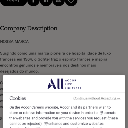
Company Description
NOSSA MARCA
Surgindo como uma marca pioneira de hospitalidade de luxo
francesa em 1964, o Sofitel traz o espírito francês e inspira
encontros genuínos e memoráveis nos destinos mais
desejados do mundo.
Combinando de forma harmoniosa a cultura local com a
energia francesa pela vida, através de um
savoir-faire
excepcional e serviço generoso, o Sofitel é para viajantes de
Cookies
Continue without Accepting →
espírito livre e apreciadores das artes e da cultura que
valorizam um sentido refinado e discreto de luxo moderno.
Accor and its partners
On the Accor Careers website,
wish to
(i)
store or retrieve information on your device in order to :
operate
the websites and provide you with the services you request (these
SOFITEL IPANEMA
(ii)
cannot be rejected);
enhance and customize websites