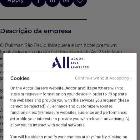
Apply
Descrição da empresa
O Pullman São Paulo Ibirapuera é um hotel premium
localizado perto do Parque Ibirapuera, da Av. 23 de Maio
e dos bairros mais importantes de São Paulo. Os espaços
são perfeitos para trabalhar, criar e se conectar, seja nos
apartamentos design, em eventos disruptivos ou na vida
Cookies
pulsante do nosso lobby.
Continue without Accepting →
Accor and its partners
On the Accor Careers website,
wish to
Sua inspiração encontrará novas referências em nossa
store or retrieve information on your device in order to :
operate
(i)
arte.
the websites and provide you with the services you request (these
cannot be rejected);
enhance and customize websites
(ii)
Além de uma experiência estimulante, este é o lugar
functionalities;
measure websites audience and performance;
(iii)
para ficar à vontade em todos os momentos, uma
profile your interests to provide you with relevant advertising;
(iv)
(v)
reunião de negócios, um jantar com amigos ou até um
allow you to interact with social networks.
passeio no parque, sendo perfeito para quem quer se
sentir em casa em qualquer lugar.
You will be able to modify your choices at any time by clicking on