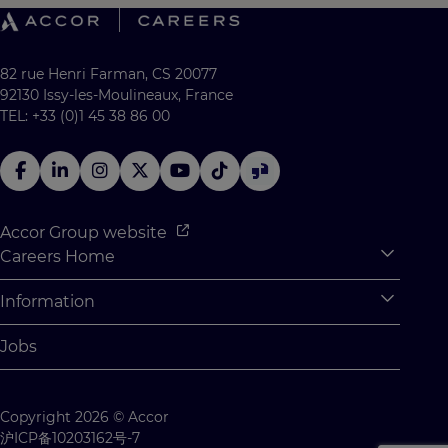
82 rue Henri Farman, CS 20077
92130 Issy-les-Moulineaux, France
TEL: +33 (0)1 45 38 86 00
Accor Group website
Careers Home
Expan
Accor Tech & Digital
Information
Expan
Why Join Accor
Personal Information
Jobs
Student Opportunities
Cookie Settings
Graduate Opportunites
Site Map
Copyright 2026 © Accor
Student Challenges
Contact us
沪ICP备10203162号-7