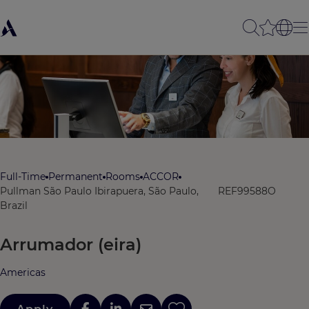
Full-Time
Permanent
Rooms
ACCOR
Pullman São Paulo Ibirapuera, São Paulo,
REF99588O
Brazil
Arrumador (eira)
Americas