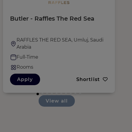
Butler - Raffles The Red Sea
T
RAFFLES THE RED SEA, Umluj, Saudi
Arabia
Full-Time
Rooms
Apply
Shortlist
View all