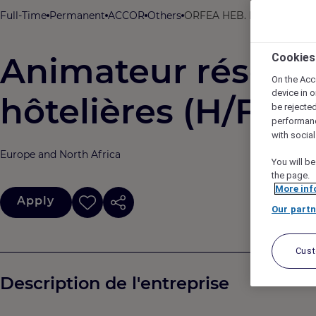
Full-Time
Permanent
ACCOR
Others
ORFEA HEB. HOTELS, Paris
Animateur réseau
Cookies
On the Acc
device in o
hôtelières (H/F)
be rejecte
performan
with socia
Europe and North Africa
You will be
the page.
More inf
Apply
Our partn
Cus
Description de l'entreprise