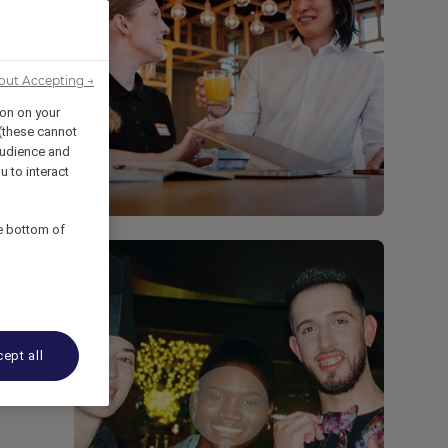
out Accepting →
ion on your
 (these cannot
udience and
u to interact
he bottom of
ept all