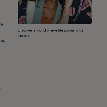
el
de
Discover a world where life pulses with
passion
eau
r