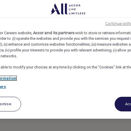
, France
REF5139M
 résidences
Continue with
Accor and its partners
or Careers website,
wish to store or retrieve informat
rder to :
operate the websites and provide you with the services you request
(i)
d);
enhance and customize websites functionalities;
measure websites a
(ii)
(iii)
ce;
profile your interests to provide you with relevant advertising;
allow yo
(iv)
(v)
l networks.
 able to modify your choices at any time by clicking on the "Cookies" link at t
ormation
ers
tomise
Acc