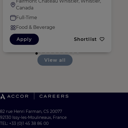
Fairmont Chateau Whistler, Whistler,
Canada
Full-Time
Food & Beverage
Apply
Shortlist
View all
82 rue Henri Farman, CS 20077
92130 Issy-les-Moulineaux, France
TEL: +33 (0)1 45 38 86 00