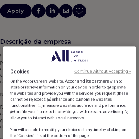
Apply
Descrição da empresa
Somos uma empresa que valoriza o trabalho em equipe,
pois através da colaboração podemos aprender e
conquistar os melhores resultados. Acolhemos e
Cookies
Continue without Accepting →
valorizamos ideias para transformar positivamente
Accor and its partners
On the Accor Careers website,
wish to
nossas realidades.
store or retrieve information on your device in order to :
operate
(i)
the websites and provide you with the services you request (these
Nosso compromisso com a Diversidade & Inclusão:
cannot be rejected);
enhance and customize websites
(ii)
functionalities;
measure websites audience and performance;
(iii)
Diversidade & Inclusão para a Accor significa acolher
profile your interests to provide you with relevant advertising;
(iv)
(v)
cada um e respeitar suas diferenças, priorizando apenas
allow you to interact with social networks.
qualidades e habilidades na ampliação de oportunidades
de emprego e desenvolvimento.
You will be able to modify your choices at any time by clicking on
the "Cookies" link at the bottom of the page.