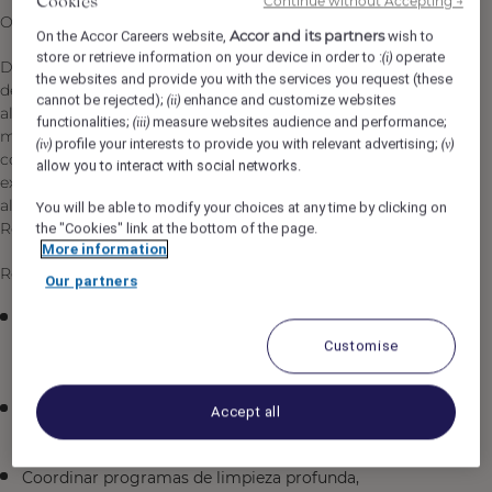
Continue without Accepting →
Cookies
Objetivo del Puesto
Accor and its partners
On the Accor Careers website,
wish to
store or retrieve information on your device in order to :
operate
(i)
Dirigir, coordinar y supervisar la operación integral del
the websites and provide you with the services you request (these
departamento de Ama de Llaves, garantizando los más
cannot be rejected);
enhance and customize websites
(ii)
altos estándares de limpieza, presentación, confort y
functionalities;
measure websites audience and performance;
(iii)
mantenimiento estético en residencias, villas y áreas
profile your interests to provide you with relevant advertising;
(iv)
(v)
comunes del Club, asegurando una experiencia de lujo
allow you to interact with social networks.
excepcional para propietarios, residentes e invitados,
alineada con los estándares de Fairmont Hotels &
You will be able to modify your choices at any time by clicking on
Resorts.
the "Cookies" link at the bottom of the page.
More information
Responsabilidades Principales
Our partners
Supervisar diariamente la limpieza, presentación y
mantenimiento estético de residencias, villas y áreas
Customise
comunes.
Garantizar el cumplimiento de estándares Forbes,
Accept all
Fairmont y lineamientos de lujo residencial.
Coordinar programas de limpieza profunda,