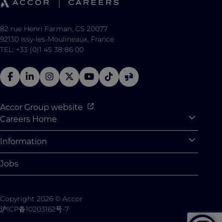
82 rue Henri Farman, CS 20077
92130 Issy-les-Moulineaux, France
TEL: +33 (0)1 45 38 86 00
Accor Group website
Careers Home
Expan
Accor Tech & Digital
Information
Expan
Why Join Accor
Personal Information
Jobs
Student Opportunities
Cookie Settings
Graduate Opportunites
Site Map
Copyright 2026 © Accor
Student Challenges
Contact us
沪ICP备10203162号-7