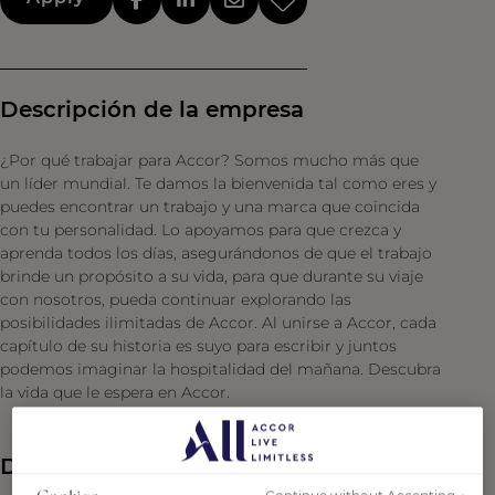
Descripción de la empresa
¿Por qué trabajar para Accor? Somos mucho más que
un líder mundial. Te damos la bienvenida tal como eres y
puedes encontrar un trabajo y una marca que coincida
con tu personalidad. Lo apoyamos para que crezca y
aprenda todos los días, asegurándonos de que el trabajo
brinde un propósito a su vida, para que durante su viaje
con nosotros, pueda continuar explorando las
posibilidades ilimitadas de Accor. Al unirse a Accor, cada
capítulo de su historia es suyo para escribir y juntos
podemos imaginar la hospitalidad del mañana. Descubra
la vida que le espera en Accor.
Descripción del empleo