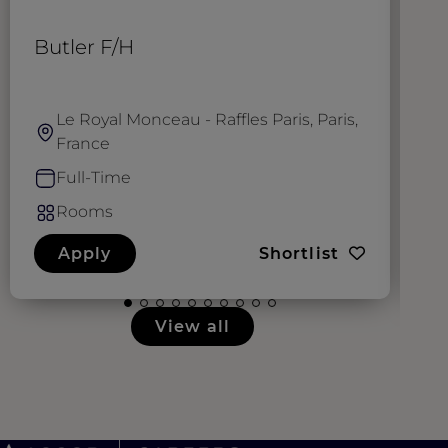
Butler F/H
R
Le Royal Monceau - Raffles Paris, Paris,
France
Full-Time
Rooms
Apply
Shortlist
View all