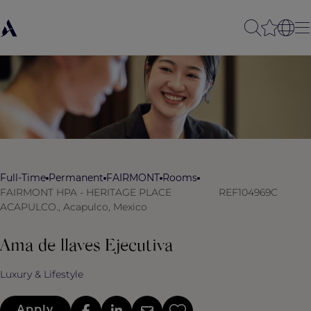
Full-Time
Permanent
FAIRMONT
Rooms
FAIRMONT HPA - HERITAGE PLACE
REF104969C
ACAPULCO., Acapulco, Mexico
Ama de llaves Ejecutiva
Luxury & Lifestyle
Apply